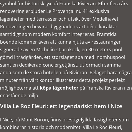
symbol för historisk lyx på Franska Rivieran. Efter flera års
renovering erbjuder Le Provençal nu 41 exklusiva
lägenheter med terrasser och utsikt över Medelhavet.
Renoveringen bevarar byggnadens art déco-karaktär
samtidigt som modern komfort integreras. Framtida
boende kommer även att kunna njuta av restauranger
signerade av en Michelin-stjärnkock, en 30-meters pool
gömd i trädgården, ett storslaget spa med inomhuspool
samt en dedikerad conciergetjänst, utformad i samma
anda som de stora hotellen på Rivieran. Beläget bara några
minuter från vårt kontor illustrerar detta projekt perfekt
möjligheterna att
köpa lägenheter
på Franska Rivieran i en
enastående miljö.
Villa Le Roc Fleuri: ett legendariskt hem i Nice
I Nice, på Mont Boron, finns prestigefyllda fastigheter som
kombinerar historia och modernitet. Villa Le Roc Fleuri,