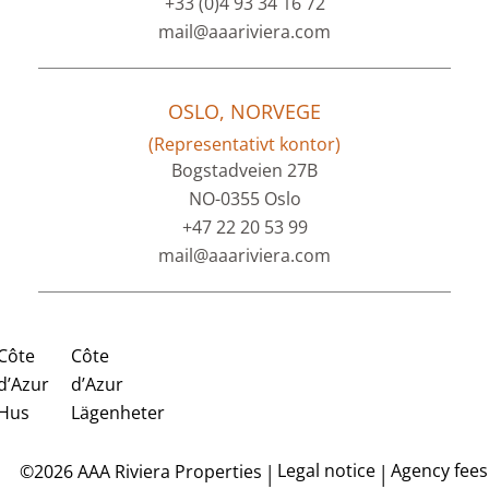
+33 (0)4 93 34 16 72
mail@aaariviera.com
OSLO, NORVEGE
(Representativt kontor)
Bogstadveien 27B
NO-0355 Oslo
+47 22 20 53 99
mail@aaariviera.com
Côte
Côte
d’Azur
d’Azur
Hus
Lägenheter
Legal notice
Agency fees
©2026 AAA Riviera Properties