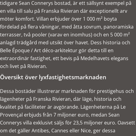
tidigare Sean Connerys bostad, är ett sällsynt exempel på
en villa till salu på Franska Rivieran där exceptionellt arv
möter komfort. Villan erbjuder över 1 000 m² boyta
fördelad på flera våningar, med åtta sovrum, panoramiska
terrasser, två pooler (varav en inomhus) och en 5 000 m²
anlagd trädgård med utsikt över havet. Dess historia och
Belle Époque / Art déco-arkitektur gör detta till en
extraordinär fastighet, ett bevis på Medelhavets elegans
och livet på Rivieran.
Översikt över lyxfastighetsmarknaden
Dessa bostäder illustrerar marknaden för prestigehus och
lägenheter på Franska Rivieran, där läge, historia och
kvalitet på faciliteter är avgörande. Lägenheterna på Le
Provençal erbjuds från 7 miljoner euro, medan Sean
Connerys villa exklusivt säljs för 23,5 miljoner euro. Oavsett
om det gäller Antibes, Cannes eller Nice, ger dessa