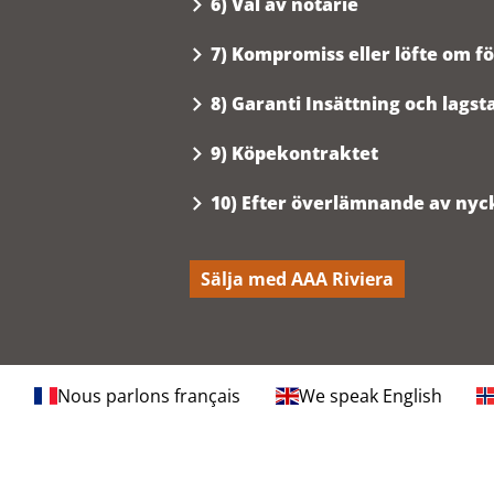
6) Val av notarie
7) Kompromiss eller löfte om fö
8) Garanti Insättning och lags
9) Köpekontraktet
10) Efter överlämnande av nyc
Sälja med AAA Riviera
Nous parlons français
We speak English