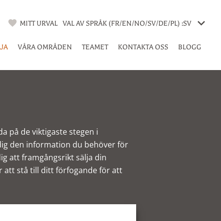
MITT URVAL
VAL AV SPRÅK (FR/EN/NO/SV/DE/PL) :
SV
LJA
VÅRA OMRÅDEN
TEAMET
KONTAKTA OSS
BLOGG
da på de viktigaste stegen i
dig den information du behöver för
ig att framgångsrikt sälja din
t stå till ditt förfogande för att