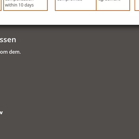
essen
r om dem.
v