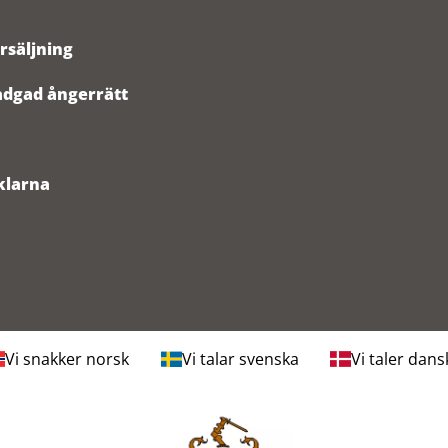
rsäljning
tadgad ångerrätt
klarna
Vi snakker norsk
Vi talar svenska
Vi taler dans