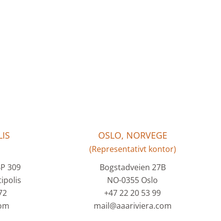
IS
OSLO, NORVEGE
(Representativt kontor)
BP 309
Bogstadveien 27B
ipolis
NO-0355 Oslo
72
+47 22 20 53 99
com
mail@aaariviera.com