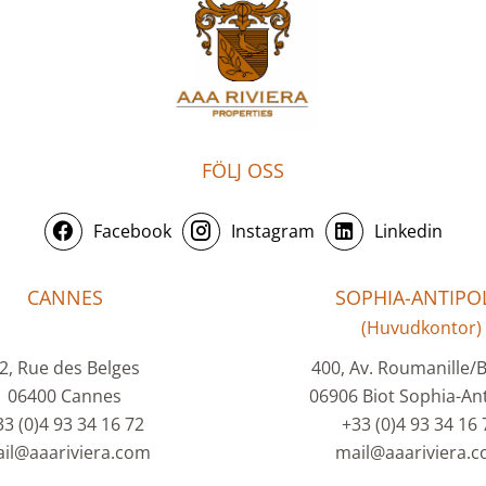
FÖLJ OSS
Facebook
Instagram
Linkedin
CANNES
SOPHIA-ANTIPOL
(Huvudkontor)
2, Rue des Belges
400, Av. Roumanille/
06400 Cannes
06906 Biot Sophia-Ant
33 (0)4 93 34 16 72
+33 (0)4 93 34 16 
il@aaariviera.com
mail@aaariviera.