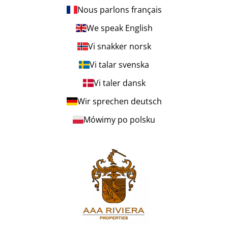
Nous parlons français
We speak English
Vi snakker norsk
Vi talar svenska
Vi taler dansk
Wir sprechen deutsch
Mówimy po polsku