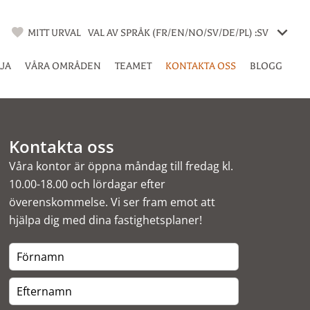
MITT URVAL
VAL AV SPRÅK (FR/EN/NO/SV/DE/PL) :
SV
LJA
VÅRA OMRÅDEN
TEAMET
KONTAKTA OSS
BLOGG
Kontakta oss
Våra kontor är öppna måndag till fredag kl.
10.00-18.00 och lördagar efter
överenskommelse. Vi ser fram emot att
hjälpa dig med dina fastighetsplaner!