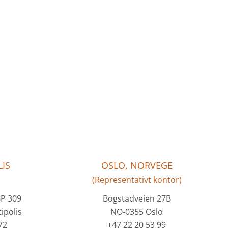
IS
OSLO, NORVEGE
(Representativt kontor)
BP 309
Bogstadveien 27B
ipolis
NO-0355 Oslo
72
+47 22 20 53 99