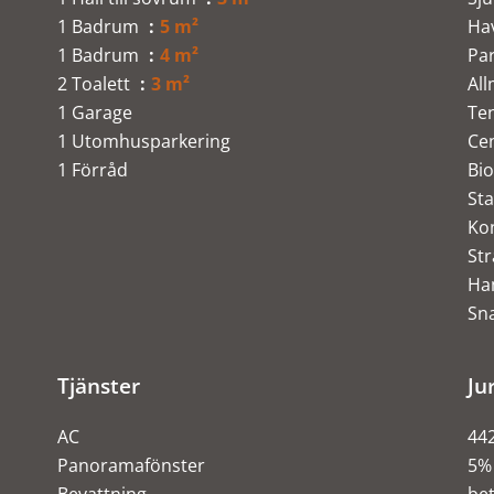
1 Badrum
5 m²
Ha
1 Badrum
4 m²
Pa
2 Toalett
3 m²
Al
1 Garage
Te
1 Utomhusparkering
Ce
1 Förråd
Bi
St
Ko
St
H
Sn
Tjänster
Ju
AC
442
Panoramafönster
5% 