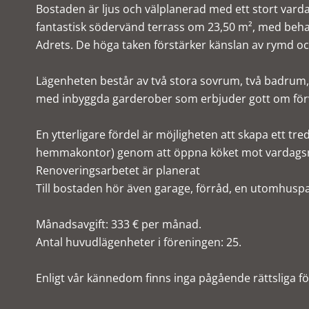
Bostaden är ljus och välplanerad med ett stort var
fantastisk södervänd terrass om 23,50 m², med behag
Adrets. De höga taken förstärker känslan av rymd och
Lägenheten består av två stora sovrum, två badrum,
med inbyggda garderober som erbjuder gott om fö
En ytterligare fördel är möjligheten att skapa ett t
hemmakontor) genom att öppna köket mot vardags
Renoveringsarbetet är planerat
Till bostaden hör även garage, förråd, en utomhusp
Månadsavgift: 333 € per månad.
Antal huvudlägenheter i föreningen: 25.
Enligt vår kännedom finns inga pågående rättsliga f