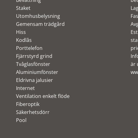
Bevattning
bet
Staket
Lag
Utomhusbelysning
Fas
Gemensam trädgård
Avg
Hiss
Est
Kodlås
sta
Porttelefon
pri
Fjärrstyrd grind
Inf
Tvåglasfönster
är 
Aluminiumfönster
ww
Eldrivna jalusier
Internet
Ventilation enkelt flöde
Fiberoptik
Säkerhetsdörr
Pool