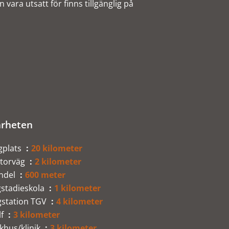
vara utsatt för finns tillgänglig på
rheten
gplats
20 kilometer
torväg
2 kilometer
ndel
600 meter
gstadieskola
1 kilometer
gstation TGV
4 kilometer
lf
3 kilometer
khus/klinik
3 kilometer