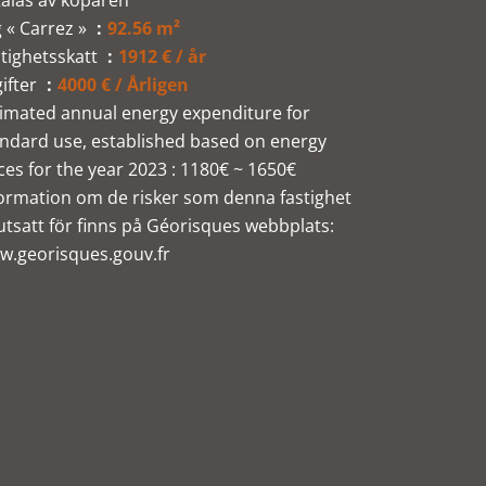
alas av köparen
 « Carrez »
92.56 m²
tighetsskatt
1912 € / år
ifter
4000 € / Årligen
imated annual energy expenditure for
ndard use, established based on energy
ces for the year 2023 : 1180€ ~ 1650€
ormation om de risker som denna fastighet
utsatt för finns på Géorisques webbplats:
w.georisques.gouv.fr