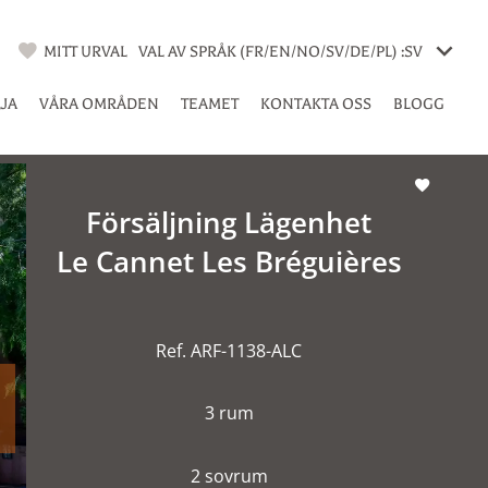
MITT URVAL
VAL AV SPRÅK (FR/EN/NO/SV/DE/PL) :
SV
LJA
VÅRA OMRÅDEN
TEAMET
KONTAKTA OSS
BLOGG
Försäljning Lägenhet
Le Cannet Les Bréguières
Ref. ARF-1138-ALC
3 rum
2 sovrum