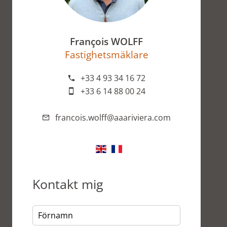
François WOLFF
Fastighetsmäklare
+33 4 93 34 16 72
+33 6 14 88 00 24
francois.wolff@aaariviera.com
Kontakt mig