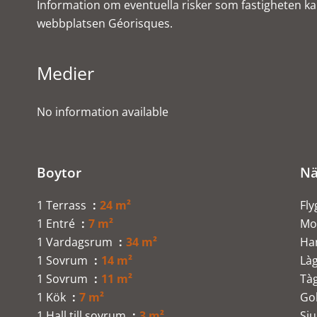
Information om eventuella risker som fastigheten kan 
webbplatsen Géorisques.
Medier
No information available
Boytor
Nä
1 Terrass
24 m²
Fly
1 Entré
7 m²
Mo
1 Vardagsrum
34 m²
Ha
1 Sovrum
14 m²
Là
1 Sovrum
11 m²
Tà
1 Kök
7 m²
Go
1 Hall till sovrum
3 m²
Sju