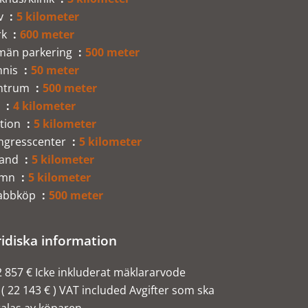
v
5 kilometer
rk
600 meter
lmän parkering
500 meter
nnis
50 meter
ntrum
500 meter
o
4 kilometer
ation
5 kilometer
ngresscenter
5 kilometer
rand
5 kilometer
amn
5 kilometer
abbköp
500 meter
ridiska information
 857 € Icke inkluderat mäklararvode
( 22 143 € ) VAT included Avgifter som ska