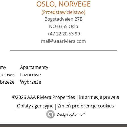
OSLO, NORVEGE
(Przedstawicielstwo)
Bogstadveien 27B
NO-0355 Oslo
+47 22 20 53 99
mail@aaariviera.com
my
Apartamenty
zurowe
Lazurowe
brzeże
Wybrzeże
Informacje prawne
©2026 AAA Riviera Properties
Opłaty agencyjne
Zmień preferencje cookies
Design by
Apimo™