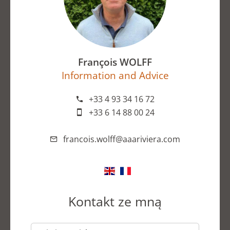
François WOLFF
Information and Advice
+33 4 93 34 16 72
+33 6 14 88 00 24
francois.wolff@aaariviera.com
Kontakt ze mną