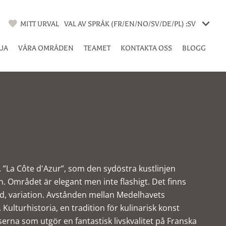
MITT URVAL
VAL AV SPRÅK (FR/EN/NO/SV/DE/PL) :
SV
LJA
VÅRA OMRÅDEN
TEAMET
KONTAKTA OSS
BLOGG
. ”La Côte d'Azur”, som den sydöstra kustlinjen
n. Området är elegant men inte flashigt. Det finns
rd, variation. Avstånden mellan Medelhavets
Kulturhistoria, en tradition för kulinarisk konst
erna som utgör en fantastisk livskvalitet på Franska