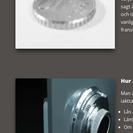
sagt 
och t
vanli
frans
Hur 
Man ä
iaktt
Lås 
Lämn
Om f