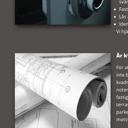
svår
Fast
Lås 
Iden
Vi hj
Är k
För a
inte 
kvadr
noter
fasti
terra
parke
motsv