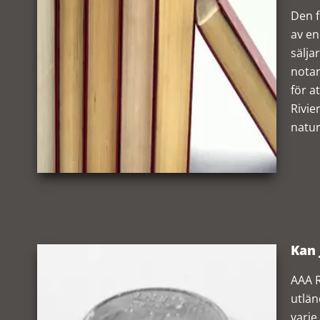
Den f
av en
sälja
notar
för a
Rivie
natur
Kan 
AAA R
utlän
varje