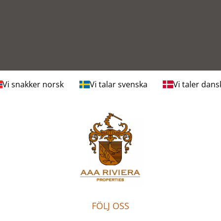
Vi snakker norsk
Vi talar svenska
Vi taler dans
FÖLJ OSS