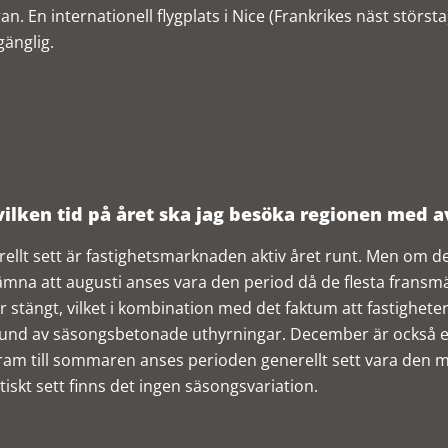
ran. En internationell flygplats i Nice (Frankrikes näst störs
lgänglig.
vilken tid på året ska jag besöka regionen med a
ellt sett är fastighetsmarknaden aktiv året runt. Men om det
ämna att augusti anses vara den period då de flesta fran
r stängt, vilket i kombination med det faktum att fastighete
und av säsongsbetonade uthyrningar. December är också e
ram till sommaren anses perioden generellt sett vara den me
stiskt sett finns det ingen säsongsvariation.