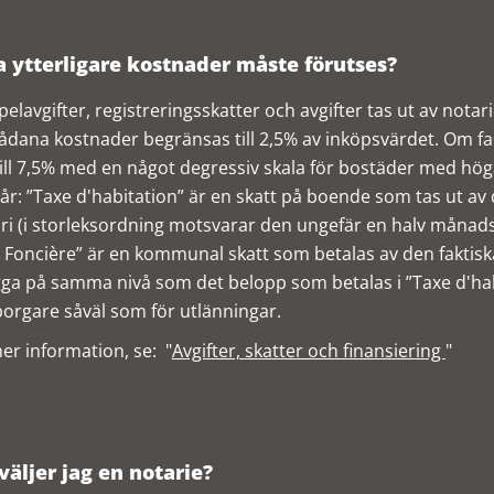
a ytterligare kostnader måste förutses?
elavgifter, registreringsskatter och avgifter tas ut av nota
ådana kostnader begränsas till 2,5% av inköpsvärdet. Om f
ill 7,5% med en något degressiv skala för bostäder med hög
 år: ”Taxe d'habitation” är en skatt på boende som tas ut av
ri (i storleksordning motsvarar den ungefär en halv månads
 Foncière” är en kommunal skatt som betalas av den faktisk
igga på samma nivå som det belopp som betalas i ”Taxe d'habi
rgare såväl som för utlänningar.
er information, se: "
Avgifter, skatter och finansiering
"
väljer jag en notarie?