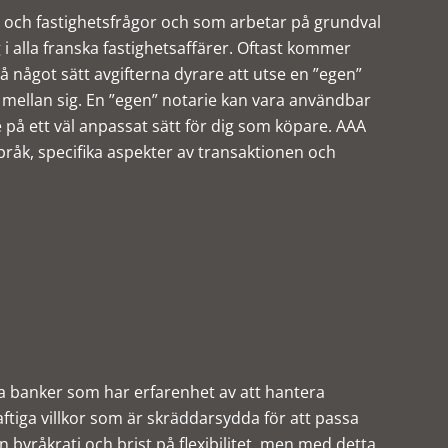
tt och fastighetsfrågor och som arbetar på grundval
ag i alla franska fastighetsaffärer. Oftast kommer
 något sätt avgifterna dyrare att utse en ”egen”
 mellan sig. En ”egen” notarie kan vara användbar
e på ett väl anpassat sätt för dig som köpare. AAA
råk, specifika aspekter av transaktionen och
la banker som har erfarenhet av att hantera
tiga villkor som är skräddarsydda för att passa
 byråkrati och brist på flexibilitet, men med detta