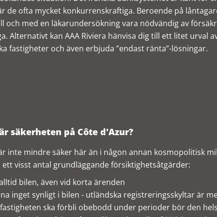
är de ofta mycket konkurrenskraftiga. Beroende på låntagar
ill och med en läkarundersökning vara nödvändig av försäk
ga. Alternativt kan AAA Riviera hänvisa dig till ett litet urva
ka fastigheter och även erbjuda ”endast ränta”-lösningar.
är säkerheten på Côte d'Azur?
r inte mindre säker här än i någon annan kosmopolitisk m
a ett visst antal grundläggande försiktighetsåtgärder:
alltid bilen, även vid korta ärenden
a inget synligt i bilen - utländska registreringsskyltar är me
astigheten ska förbli obebodd under perioder bör den hels