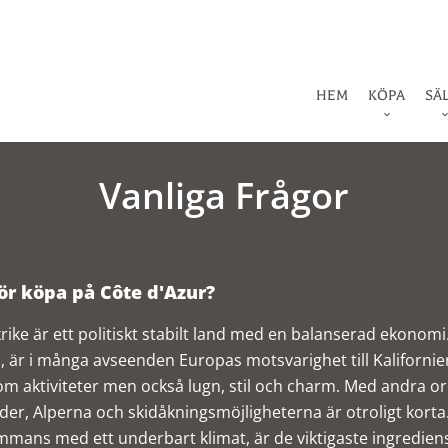
HEM
KÖPA
SÄ
Vanliga Frågor
ör köpa på Côte d'Azur?
rike är ett politiskt stabilt land med en balanserad ekonomi
s, är i många avseenden Europas motsvarighet till Kalifornie
om aktiviteter men också lugn, stil och charm. Med andra o
der, Alperna och skidåkningsmöjligheterna är otroligt korta. 
ammans med ett underbart klimat, är de viktigaste ingrediens