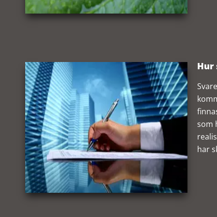
Hur 
Svare
komme
finna
som h
reali
har s