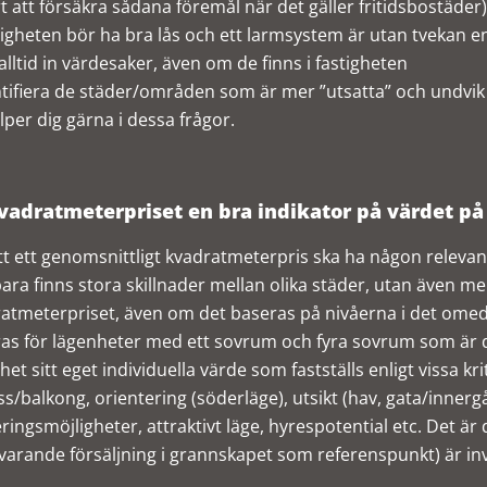
t att försäkra sådana föremål när det gäller fritidsbostäder)
igheten bör ha bra lås och ett larmsystem är utan tvekan en
alltid in värdesaker, även om de finns i fastigheten
tifiera de städer/områden som är mer ”utsatta” och undvik
älper dig gärna i dessa frågor.
vadratmeterpriset en bra indikator på värdet på
tt ett genomsnittligt kvadratmeterpris ska ha någon relevans 
bara finns stora skillnader mellan olika städer, utan även mel
atmeterpriset, även om det baseras på nivåerna i det ome
as för lägenheter med ett sovrum och fyra sovrum som är d
ghet sitt eget individuella värde som fastställs enligt vissa kr
ss/balkong, orientering (söderläge), utsikt (hav, gata/inner
ringsmöjligheter, attraktivt läge, hyrespotential etc. Det är d
arande försäljning i grannskapet som referenspunkt) är inv