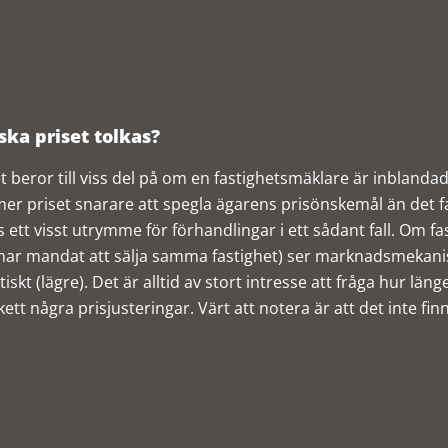
ska priset tolkas?
t beror till viss del på om en fastighetsmäklare är inblandad
r priset snarare att spegla ägarens prisönskemål än det fa
s ett visst utrymme för förhandlingar i ett sådant fall. Om 
ar mandat att sälja samma fastighet) ser marknadsmekanismen
stiskt (lägre). Det är alltid av stort intresse att fråga hur 
kett några prisjusteringar. Värt att notera är att det inte f