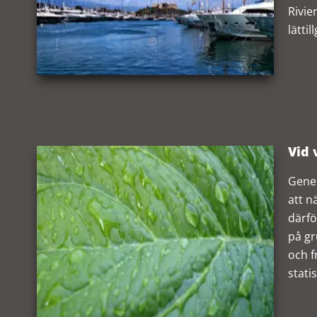
Rivie
lättil
Vid 
Gener
att n
därfö
på gr
och f
stati