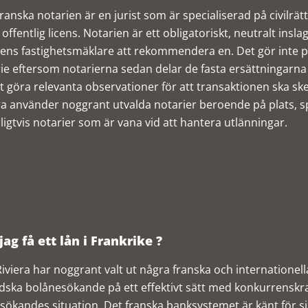
ranska notarien är en jurist som är specialiserad på civilrä
 offentlig licens. Notarien är ett obligatoriskt, neutralt insl
rens fastighetsmäklare att rekommendera en. Det gör inte på
ie eftersom notarierna sedan delar de fasta ersättningarna
tt göra relevanta observationer för att transaktionen ska sk
ra använder noggrant utvalda notarier beroende på plats, sp
ligtvis notarier som är vana vid att hantera utlänningar.
jag få ett lån i Frankrike ?
iviera har noggrant valt ut några franska och internationel
dska bolånesökande på ett effektivt sätt med konkurrenskraf
 sökandes situation. Det franska banksystemet är känt för sin