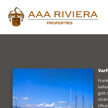
Varf
Frank
kalla
gott 
strän
tills