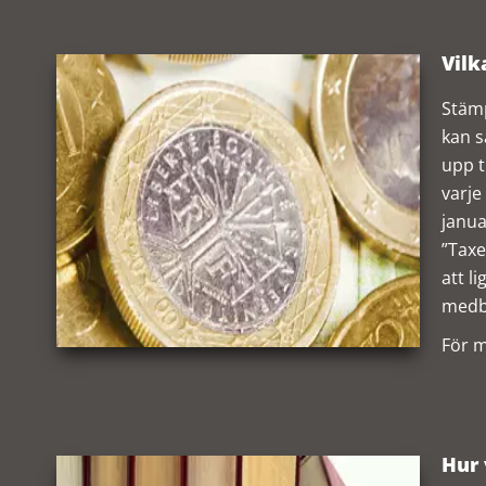
Vilk
Stämp
kan s
upp t
varje
janua
”Taxe
att l
medbo
För m
Hur 