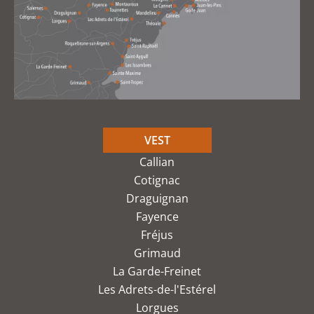
VEST
Callian
Cotignac
Draguignan
Fayence
Fréjus
Grimaud
La Garde-Freinet
Les Adrets-de-l'Estérel
Lorgues