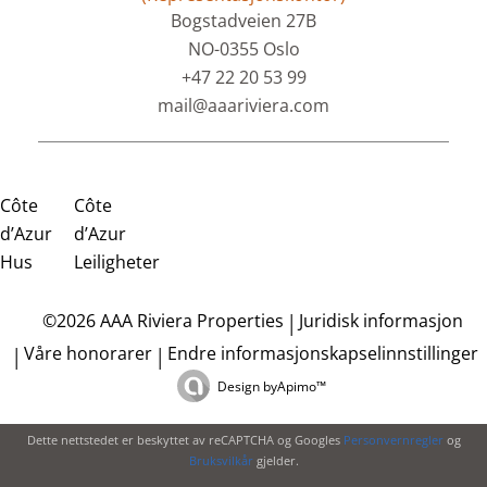
Bogstadveien 27B
NO-0355 Oslo
+47 22 20 53 99
mail@aaariviera.com
Côte
Côte
d’Azur
d’Azur
Hus
Leiligheter
Juridisk informasjon
©2026 AAA Riviera Properties
Våre honorarer
Endre informasjonskapselinnstillinger
Design by
Apimo™
Dette nettstedet er beskyttet av reCAPTCHA og Googles
Personvernregler
og
Bruksvilkår
gjelder.