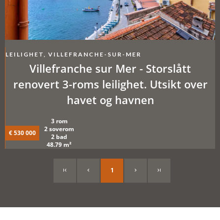
LEILIGHET, VILLEFRANCHE-SUR-MER
Villefranche sur Mer - Storslått
renovert 3-roms leilighet. Utsikt over
havet og havnen
3 rom
2 soverom
€ 530 000
2 bad
48.79 m²
1