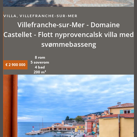
VILLA, VILLEFRANCHE-SUR-MER
Villefranche-sur-Mer - Domaine
Castellet - Flott nyprovencalsk villa med
svømmebasseng
8 rom
5 soverom
€ 2 900 000
4 bad
200 m²