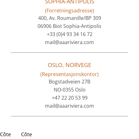
SOPHIA-ANTIPOLIS
(Forretningsadresse)
400, Av. Roumanille/BP 309
06906 Biot Sophia-Antipolis
+33 (0)4 93 34 16 72
mail@aaariviera.com
OSLO, NORVEGE
(Representasjonskontor)
Bogstadveien 27B
NO-0355 Oslo
+47 22 20 53 99
mail@aaariviera.com
Côte
Côte