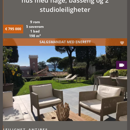
studioleiligheter
9 rom
5 soverom
€ 795 000
1 bad
198 m²
SALGSMANDAT MED ENERETT
LEILIGHET, ANTIBES