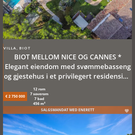
VILLA, BIOT
BIOT MELLOM NICE OG CANNES *
Elegant eiendom med svømmebasseng
og gjestehus i et privilegert residensielt
strøk
12 rom
7 soverom
€ 2 750 000
7 bad
456 m²
SALGSMANDAT MED ENERETT