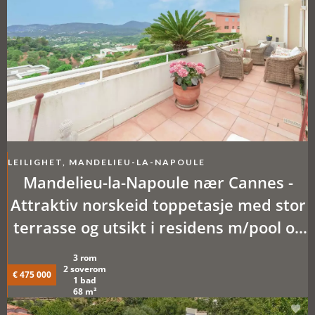
LEILIGHET, MANDELIEU-LA-NAPOULE
Mandelieu-la-Napoule nær Cannes -
Attraktiv norskeid toppetasje med stor
terrasse og utsikt i residens m/pool og
tennis
3 rom
2 soverom
€ 475 000
1 bad
68 m²