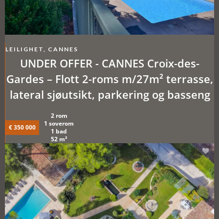
LEILIGHET, CANNES
UNDER OFFER - CANNES Croix-des-
Gardes – Flott 2-roms m/27m² terrasse,
lateral sjøutsikt, parkering og basseng
2 rom
1 soverom
€ 350 000
1 bad
52 m²