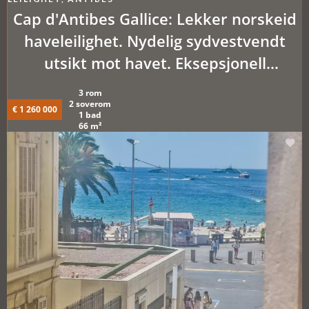
Cap d'Antibes Gallice: Lekker norskeid
haveleilighet. Nydelig sydvestvendt
utsikt mot havet. Eksepsjonell
beliggenhet
3 rom
2 soverom
€ 1 260 000
1 bad
66 m²