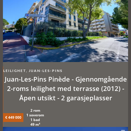
LEILIGHET, JUAN-LES-PINS
Juan-Les-Pins Pinède - Gjennomgående
2-roms leilighet med terrasse (2012) -
Åpen utsikt - 2 garasjeplasser
2 rom
1 soverom
€ 449 000
1 bad
49 m²