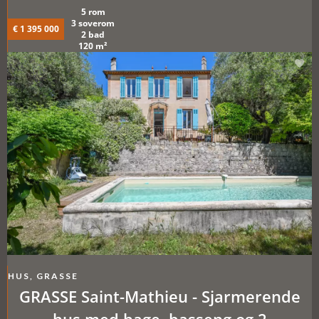
5 rom
3 soverom
€ 1 395 000
2 bad
120 m²
HUS, GRASSE
GRASSE Saint-Mathieu - Sjarmerende
hus med hage, basseng og 2