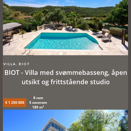
VILLA, BIOT
BIOT - Villa med svømmebasseng, åpen
utsikt og frittstående studio
8 rom
€ 1 250 000
5 soverom
189 m²