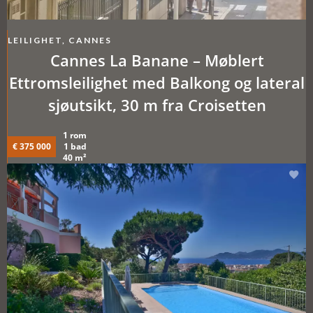
LEILIGHET, CANNES
Cannes La Banane – Møblert
Ettromsleilighet med Balkong og lateral
sjøutsikt, 30 m fra Croisetten
1 rom
€ 375 000
1 bad
40 m²