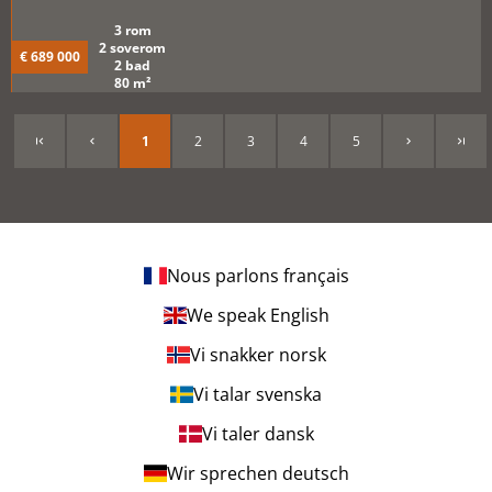
3 rom
2 soverom
€ 689 000
2 bad
80 m²
1
2
3
4
5
Nous parlons français
We speak English
Vi snakker norsk
Vi talar svenska
Vi taler dansk
Wir sprechen deutsch