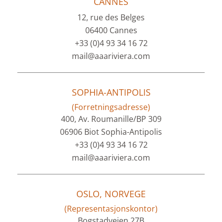
CANNES
12, rue des Belges
06400 Cannes
+33 (0)4 93 34 16 72
mail@aaariviera.com
SOPHIA-ANTIPOLIS
(Forretningsadresse)
400, Av. Roumanille/BP 309
06906 Biot Sophia-Antipolis
+33 (0)4 93 34 16 72
mail@aaariviera.com
OSLO, NORVEGE
(Representasjonskontor)
Bogstadveien 27B