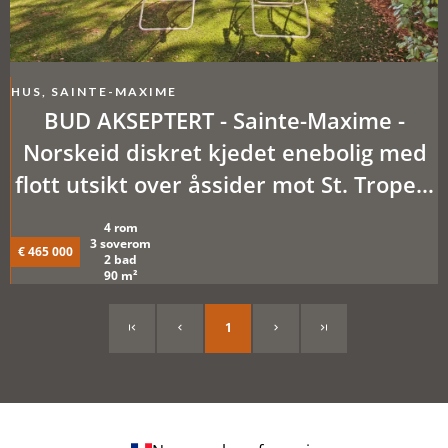
HUS, SAINTE-MAXIME
BUD AKSEPTERT - Sainte-Maxime -
Norskeid diskret kjedet enebolig med
flott utsikt over åssider mot St. Tropez-
bukten. Residens med sv.basseng
4 rom
3 soverom
€ 465 000
2 bad
90 m²
1