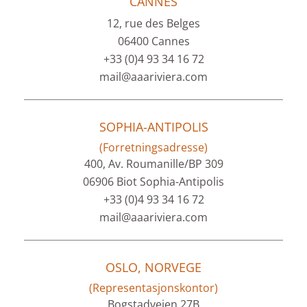
CANNES
12, rue des Belges
06400 Cannes
+33 (0)4 93 34 16 72
mail@aaariviera.com
SOPHIA-ANTIPOLIS
(Forretningsadresse)
400, Av. Roumanille/BP 309
06906 Biot Sophia-Antipolis
+33 (0)4 93 34 16 72
mail@aaariviera.com
OSLO, NORVEGE
(Representasjonskontor)
Bogstadveien 27B