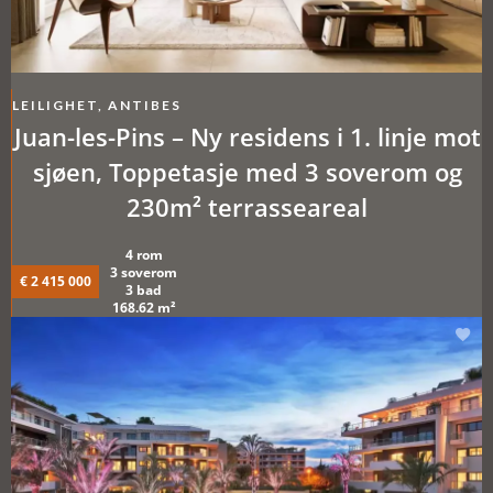
LEILIGHET, ANTIBES
Juan-les-Pins – Ny residens i 1. linje mot
sjøen, Toppetasje med 3 soverom og
230m² terrasseareal
4 rom
3 soverom
€ 2 415 000
3 bad
168.62 m²