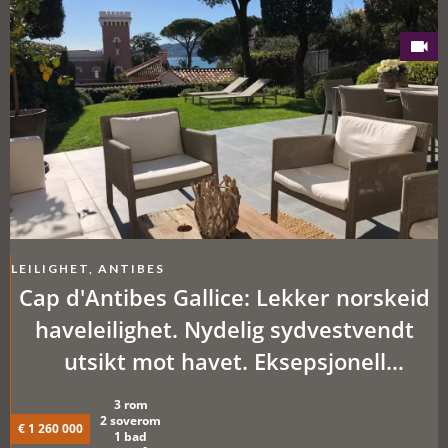
LEILIGHET, ANTIBES
Cap d'Antibes Gallice: Lekker norskeid
haveleilighet. Nydelig sydvestvendt
utsikt mot havet. Eksepsjonell
beliggenhet
3 rom
2 soverom
€ 1 260 000
1 bad