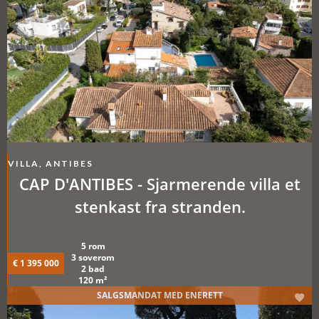
VILLA, ANTIBES
CAP D'ANTIBES - Sjarmerende villa et
stenkast fra stranden.
5 rom
3 soverom
€ 1 395 000
2 bad
120 m²
SALGSMANDAT MED ENERETT