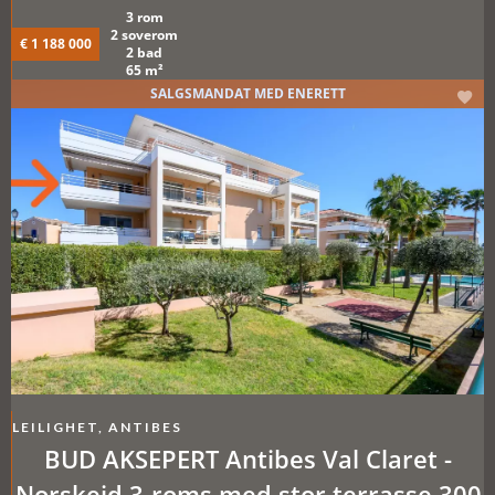
fantastisk sjøutsikt
3 rom
2 soverom
€ 1 188 000
2 bad
65 m²
SALGSMANDAT MED ENERETT
LEILIGHET, ANTIBES
BUD AKSEPERT Antibes Val Claret -
Norskeid 3-roms med stor terrasse 300