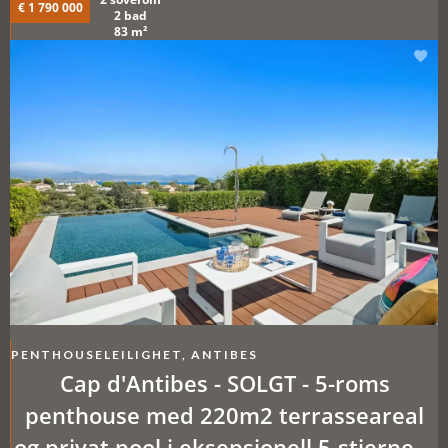
€ 1 790 000
2 bad
83 m²
PENTHOUSELEILIGHET, ANTIBES
Cap d'Antibes - SOLGT - 5-roms
penthouse med 220m2 terrasseareal
og privat pool i eksepsjonell 5-stjerners