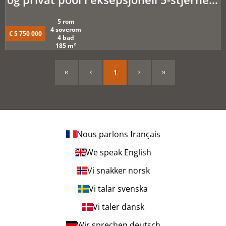
residens - E42
5 rom
4 soverom
€ 5 750 000
4 bad
185 m²
1
Nous parlons français
We speak English
Vi snakker norsk
Vi talar svenska
Vi taler dansk
Wir sprechen deutsch