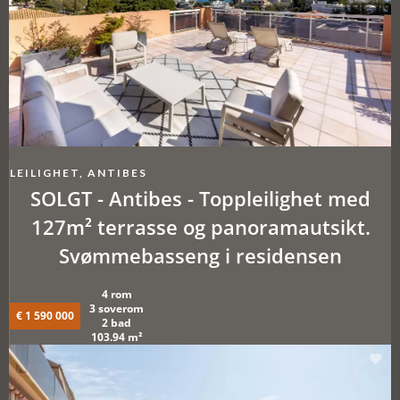
LEILIGHET, ANTIBES
SOLGT - Antibes - Toppleilighet med
127m² terrasse og panoramautsikt.
Svømmebasseng i residensen
4 rom
3 soverom
€ 1 590 000
2 bad
103.94 m²