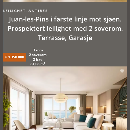
LEILIGHET, ANTIBES
Juan-les-Pins i første linje mot sjøen.
Prospektert leilighet med 2 soverom,
Terrasse, Garasje
3 rom
2 soverom
€ 1 350 000
2 bad
81.08 m²