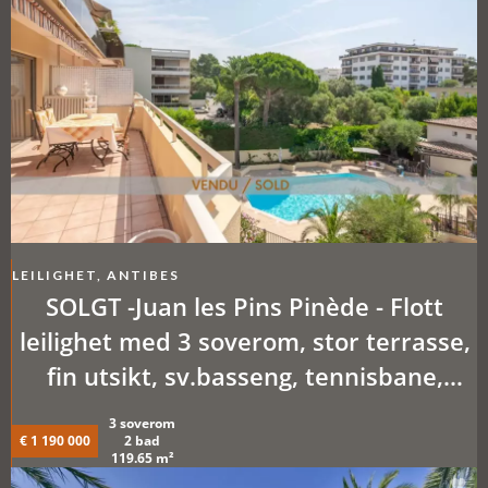
LEILIGHET, ANTIBES
SOLGT -Juan les Pins Pinède - Flott
leilighet med 3 soverom, stor terrasse,
fin utsikt, sv.basseng, tennisbane,
garasjeplass et stenkast fra strendene
3 soverom
€ 1 190 000
2 bad
119.65 m²