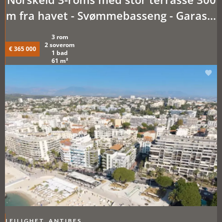
m fra havet - Svømmebasseng - Garasje
- Park.plass
3 rom
2 soverom
€ 365 000
1 bad
61 m²
LEILIGHET, ANTIBES