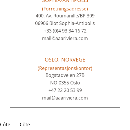
SOPHIA-ANTIPOLIS
(Forretningsadresse)
400, Av. Roumanille/BP 309
06906 Biot Sophia-Antipolis
+33 (0)4 93 34 16 72
mail@aaariviera.com
OSLO, NORVEGE
(Representasjonskontor)
Bogstadveien 27B
NO-0355 Oslo
+47 22 20 53 99
mail@aaariviera.com
Côte
Côte