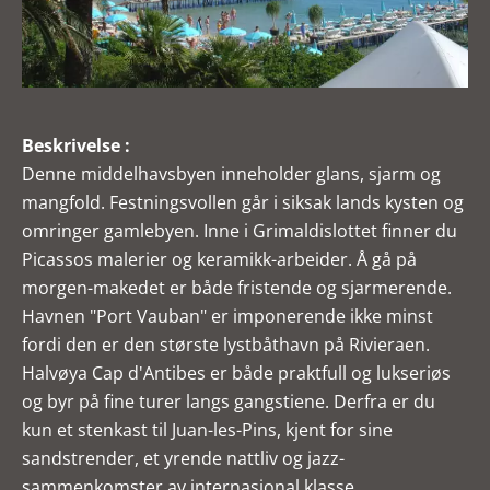
Beskrivelse :
Denne middelhavsbyen inneholder glans, sjarm og
mangfold. Festningsvollen går i siksak lands kysten og
omringer gamlebyen. Inne i Grimaldislottet finner du
Picassos malerier og keramikk-arbeider. Å gå på
morgen-makedet er både fristende og sjarmerende.
Havnen "Port Vauban" er imponerende ikke minst
fordi den er den største lystbåthavn på Rivieraen.
Halvøya Cap d'Antibes er både praktfull og lukseriøs
og byr på fine turer langs gangstiene. Derfra er du
kun et stenkast til Juan-les-Pins, kjent for sine
sandstrender, et yrende nattliv og jazz-
sammenkomster av internasjonal klasse.