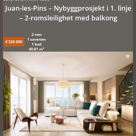
Juan-les-Pins – Nybyggprosjekt i 1. linje
– 2-romsleilighet med balkong
2 rom
1 soverom
€ 520 000
1 bad
40.81 m²