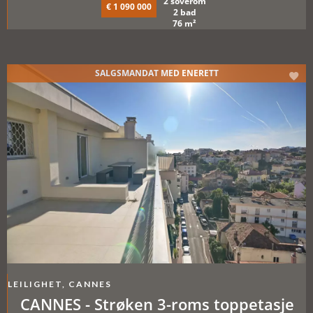
2 soverom
€ 1 090 000
2 bad
76 m²
SALGSMANDAT MED ENERETT
LEILIGHET, CANNES
CANNES - Strøken 3-roms toppetasje