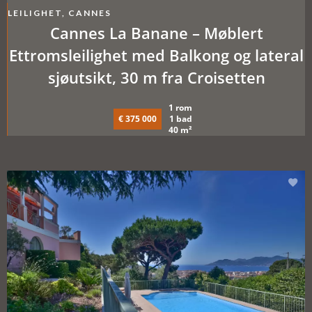
LEILIGHET, CANNES
Cannes La Banane – Møblert
Ettromsleilighet med Balkong og lateral
sjøutsikt, 30 m fra Croisetten
1 rom
€ 375 000
1 bad
40 m²