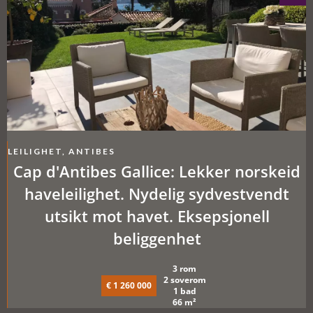
LEILIGHET, ANTIBES
Cap d'Antibes Gallice: Lekker norskeid
haveleilighet. Nydelig sydvestvendt
utsikt mot havet. Eksepsjonell
beliggenhet
3 rom
2 soverom
€ 1 260 000
1 bad
66 m²