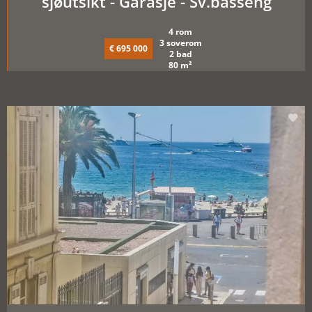
sjøutsikt - Garasje - Sv.basseng
4 rom
3 soverom
€ 695 000
2 bad
80 m²