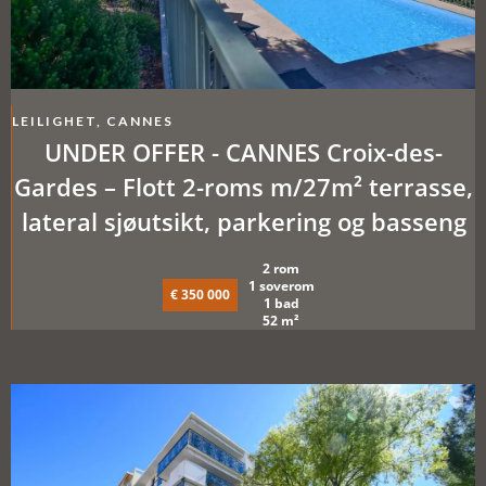
LEILIGHET, CANNES
UNDER OFFER - CANNES Croix-des-
Gardes – Flott 2-roms m/27m² terrasse,
lateral sjøutsikt, parkering og basseng
2 rom
1 soverom
€ 350 000
1 bad
52 m²