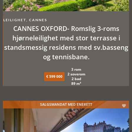
LEILIGHET, CANNES
CANNES OXFORD- Romslig 3-roms
hjørneleilighet med stor terrasse i
standsmessig residens med sv.basseng
og tennisbane.
3 rom
2 soverom
€ 599 000
2 bad
89 m²
SALGSMANDAT MED ENERETT