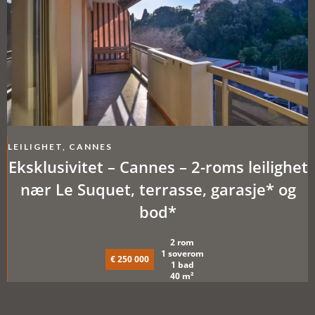
LEILIGHET, CANNES
Eksklusivitet – Cannes – 2-roms leilighet
nær Le Suquet, terrasse, garasje* og
bod*
2 rom
1 soverom
€ 250 000
1 bad
40 m²