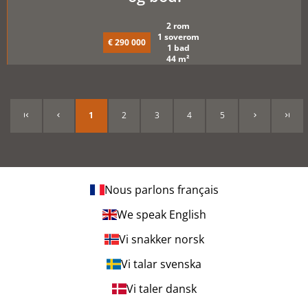
2 rom
1 soverom
€ 290 000
1 bad
44 m²
1
2
3
4
5
Nous parlons français
We speak English
Vi snakker norsk
Vi talar svenska
Vi taler dansk