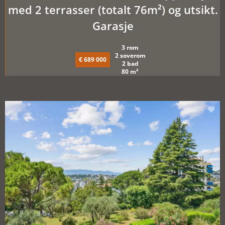
med 2 terrasser (totalt 76m²) og utsikt.
Garasje
3 rom
2 soverom
€ 689 000
2 bad
80 m²