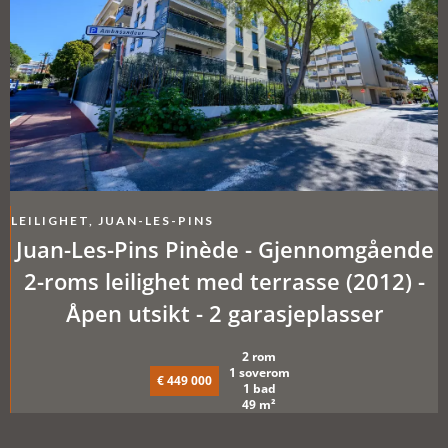
LEILIGHET, JUAN-LES-PINS
Juan-Les-Pins Pinède - Gjennomgående
2-roms leilighet med terrasse (2012) -
Åpen utsikt - 2 garasjeplasser
2 rom
1 soverom
€ 449 000
1 bad
49 m²