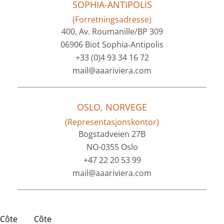
SOPHIA-ANTIPOLIS
(Forretningsadresse)
400, Av. Roumanille/BP 309
06906 Biot Sophia-Antipolis
+33 (0)4 93 34 16 72
mail@aaariviera.com
OSLO, NORVEGE
(Representasjonskontor)
Bogstadveien 27B
NO-0355 Oslo
+47 22 20 53 99
mail@aaariviera.com
Côte
Côte