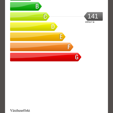
141
kWh/m².år
Växthuseffekt