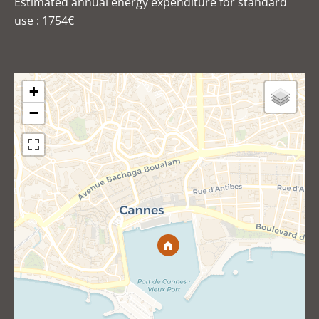
Estimated annual energy expenditure for standard
use : 1754€
+
−