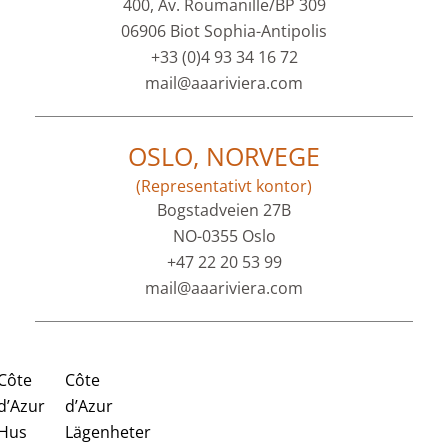
400, Av. Roumanille/BP 309
06906 Biot Sophia-Antipolis
+33 (0)4 93 34 16 72
mail@aaariviera.com
OSLO, NORVEGE
(Representativt kontor)
Bogstadveien 27B
NO-0355 Oslo
+47 22 20 53 99
mail@aaariviera.com
Côte
Côte
d’Azur
d’Azur
Hus
Lägenheter