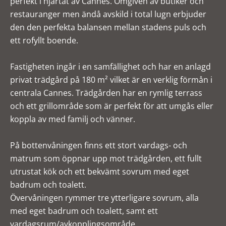
perfekt i hjärtat av Cannes. Omgiven av butiker och
restauranger men ändå avskild i total lugn erbjuder
den den perfekta balansen mellan stadens puls och
ett rofyllt boende.
Fastigheten ingår i en samfällighet och har en anlagd
privat trädgård på 180 m² vilket är en verklig förmån i
centrala Cannes. Trädgården har en rymlig terrass
och ett grillområde som är perfekt för att umgås eller
koppla av med familj och vänner.
På bottenvåningen finns ett stort vardags- och
matrum som öppnar upp mot trädgården, ett fullt
utrustat kök och ett bekvämt sovrum med eget
badrum och toalett.
Övervåningen rymmer tre ytterligare sovrum, alla
med eget badrum och toalett, samt ett
vardagsrum/avkopplingsområde.