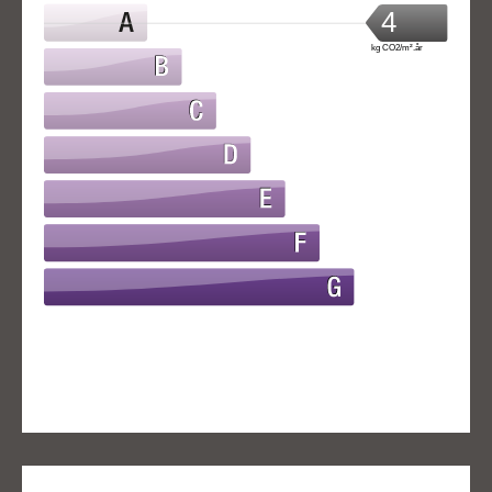
4
kg CO2/m².år