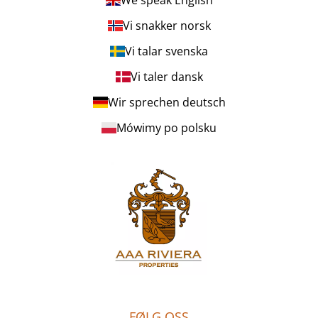
We speak English
Vi snakker norsk
Vi talar svenska
Vi taler dansk
Wir sprechen deutsch
Mówimy po polsku
FØLG OSS