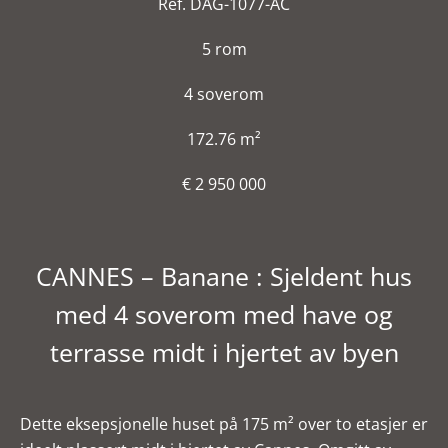
Ref. DAG-1077-AC
5 rom
4 soverom
172.76 m²
€ 2 950 000
CANNES – Banane : Sjeldent hus
med 4 soverom med have og
terrasse midt i hjertet av byen
Dette eksepsjonelle huset på 175 m² over to etasjer er