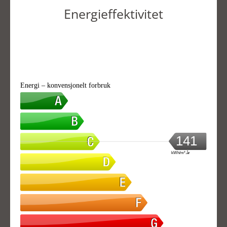
Energieffektivitet
Energi – konvensjonelt forbruk
141
kWh/m².år