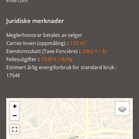
Intercom
Juridiske merknader
Meglerhonorar betales av selger
Carrez-loven (oppmåling)
172 m²
Eiendomsskatt (Taxe Foncière)
2062 € / år
Fellesutgifter
7240 € / Årlig
Estimert årlig energiforbruk for standard bruk :
1754€
+
−