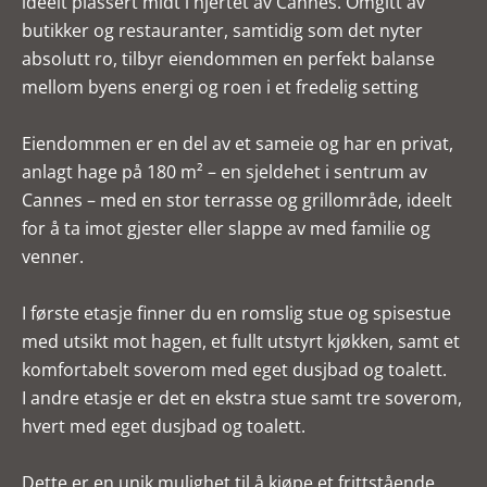
ideelt plassert midt i hjertet av Cannes. Omgitt av
butikker og restauranter, samtidig som det nyter
absolutt ro, tilbyr eiendommen en perfekt balanse
mellom byens energi og roen i et fredelig setting
Eiendommen er en del av et sameie og har en privat,
anlagt hage på 180 m² – en sjeldehet i sentrum av
Cannes – med en stor terrasse og grillområde, ideelt
for å ta imot gjester eller slappe av med familie og
venner.
I første etasje finner du en romslig stue og spisestue
med utsikt mot hagen, et fullt utstyrt kjøkken, samt et
komfortabelt soverom med eget dusjbad og toalett.
I andre etasje er det en ekstra stue samt tre soverom,
hvert med eget dusjbad og toalett.
Dette er en unik mulighet til å kjøpe et frittstående