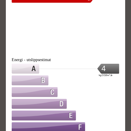
Energi - utslippsestimat
4
kg CO2/m².år