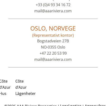
+33 (0)4 93 34 16 72
mail@aaariviera.com
OSLO, NORVEGE
(Representativt kontor)
Bogstadveien 27B
NO-0355 Oslo
+47 22 20 53 99
mail@aaariviera.com
Côte
Côte
d’Azur
d’Azur
Hus
Lägenheter