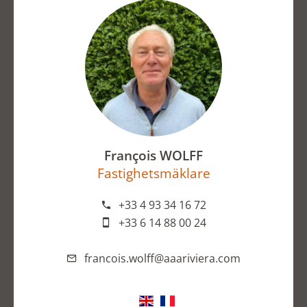
François WOLFF
Fastighetsmäklare
+33 4 93 34 16 72
+33 6 14 88 00 24
francois.wolff@aaariviera.com