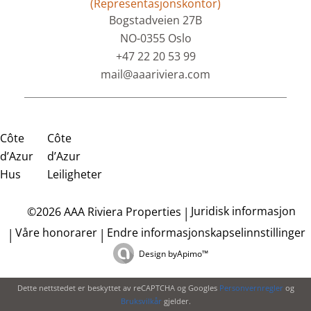
(Representasjonskontor)
Bogstadveien 27B
NO-0355 Oslo
+47 22 20 53 99
mail@aaariviera.com
Côte
Côte
d’Azur
d’Azur
Hus
Leiligheter
Juridisk informasjon
©2026 AAA Riviera Properties
Våre honorarer
Endre informasjonskapselinnstillinger
Design by
Apimo™
Dette nettstedet er beskyttet av reCAPTCHA og Googles
Personvernregler
og
Bruksvilkår
gjelder.