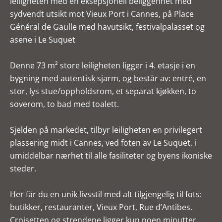
leiligheten med en eksepsjonell beliggenhet med
sydvendt utsikt mot Vieux Port i Cannes, på Place
Général de Gaulle med havutsikt, festivalpalasset og
asene i Le Suquet
Denne 73 m² store leiligheten ligger i 4. etasje i en
bygning med autentisk sjarm, og består av: entré, en
stor, lys stue/oppholdsrom, et separat kjøkken, to
soverom, to bad med toalett.
Sjelden på markedet, tilbyr leiligheten en privilegert
plassering midt i Cannes, ved foten av Le Suquet, i
umiddelbar nærhet til alle fasiliteter og byens ikoniske
steder.
Her får du en unik livsstil med alt tilgjengelig til fots:
butikker, restauranter, Vieux Port, Rue d’Antibes.
Croisetten og strendene ligger kun noen minutter