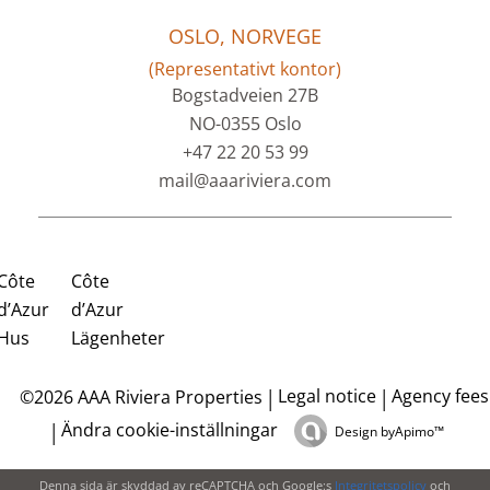
OSLO, NORVEGE
(Representativt kontor)
Bogstadveien 27B
NO-0355 Oslo
+47 22 20 53 99
mail@aaariviera.com
Côte
Côte
d’Azur
d’Azur
Hus
Lägenheter
Legal notice
Agency fees
©2026 AAA Riviera Properties
Ändra cookie-inställningar
Design by
Apimo™
Denna sida är skyddad av reCAPTCHA och Google:s
Integritetspolicy
och