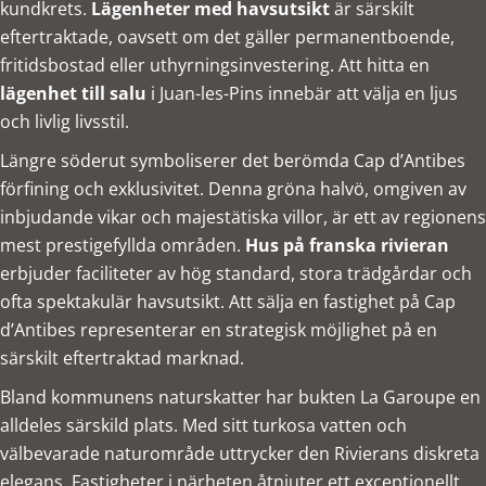
kundkrets.
Lägenheter med havsutsikt
är särskilt
eftertraktade, oavsett om det gäller permanentboende,
fritidsbostad eller uthyrningsinvestering. Att hitta en
lägenhet till salu
i Juan-les-Pins innebär att välja en ljus
och livlig livsstil.
Längre söderut symboliserer det berömda Cap d’Antibes
förfining och exklusivitet. Denna gröna halvö, omgiven av
inbjudande vikar och majestätiska villor, är ett av regionens
mest prestigefyllda områden.
Hus på franska rivieran
erbjuder faciliteter av hög standard, stora trädgårdar och
ofta spektakulär havsutsikt. Att sälja en fastighet på Cap
d’Antibes representerar en strategisk möjlighet på en
särskilt eftertraktad marknad.
Bland kommunens naturskatter har bukten La Garoupe en
alldeles särskild plats. Med sitt turkosa vatten och
välbevarade naturområde uttrycker den Rivierans diskreta
elegans. Fastigheter i närheten åtnjuter ett exceptionellt