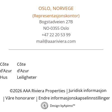
OSLO, NORVEGE
(Representasjonskontor)
Bogstadveien 27B
NO-0355 Oslo
+47 22 20 53 99
mail@aaariviera.com
Côte
Côte
d’Azur
d’Azur
Hus
Leiligheter
Juridisk informasjon
©2026 AAA Riviera Properties
Våre honorarer
Endre informasjonskapselinnstillinger
Design by
Apimo™