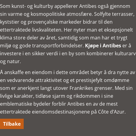
Som kunst- og kulturby appellerer Antibes også gjennom
sin varme og kosmopolitiske atmosfære. Solfylte terrasser,
kyststier og provençalske markeder bidrar til den
ettertraktede livskvaliteten. Her nyter man et eksepsjonelt
klima store deler av året, samtidig som man har et trygt
miljø og gode transportforbindelser.
Kjøpe i Antibes
er å
investere i en sikker verdi i en by som kombinerer kulturarv
og natur.
Å anskaffe en eiendom i dette området betyr å dra nytte av
en vedvarende attraktivitet og et prestisjefylt omdømme
som er anerkjent langt utover Frankrikes grenser. Med sin
livlige karakter, tidløse sjarm og rikdommen i sine
emblematiske bydeler forblir Antibes en av de mest
ettertraktede eiendomsdestinasjonene på Côte d’Azur.
Tilbake