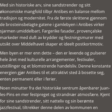
Med sin historiske arv, sine sandstrender og sitt
økonomiske mangfold tilbyr Antibes en balanse mellom
tradisjon og modernitet. Fra de første skrittene gjennom
de brosteinsbelagte gatene i gamlebyen i Antibes virker
sjarmen umiddelbart. Fargerike fasader, provençalske
markeder med duft av krydder og festningsmurer med
utsikt over Middelhavet skaper et ideelt postkortmotiv.
Men byen er mer enn dette – den er levende og pulserer
hele året med kulturelle arrangementer, festivaler,
utstillinger og et blomstrende handelsliv. Denne konstante
energien gjør Antibes til et attraktivt sted å bosette seg,
enten permanent eller i ferier.
Noen minutter fra det historiske sentrum åpenbarer Juan-
les-Pins en mer festpreget og strandnær atmosfære. Kjent
for sine sandstrender, sitt natteliv og sin berømte
jazzfestival, tiltrekker denne delen av kommunen en