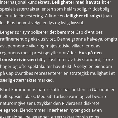
internasjonal kundekrets.
Leiligheter med havutsikt
er
spesielt ettertraktet, enten som helårsbolig, fritidsbolig
eller utleieinvestering. Å finne en
leilighet til salgs
i Juan-
les-Pins betyr å velge en lys og livlig livsstil.
Lenger sør symboliserer det berømte Cap d’Antibes
raffinement og eksklusivitet. Denne grønne halvøya, omgitt
av spennende viker og majestetiske villaer, er et av
regionens mest prestisjefylte områder.
Hus på den
franske rivieraen
tilbyr fasiliteter av høy standard, store
hager og ofte spektakulær havutsikt. Å selge en eiendom
på Cap d’Antibes representerer en strategisk mulighet i et
særlig ettertraktet marked.
Blant kommunens naturskatter har bukten La Garoupe en
helt spesiell plass. Med sitt turkise vann og vel bevarte
naturomgivelser uttrykker den Rivieraens diskrete
elegance. Eiendommer i nærheten nyter godt av en
eksepsjonell beliggenhet, ettertraktet for sin ro og