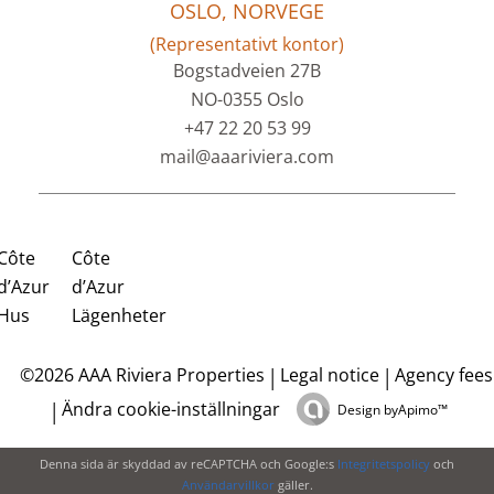
OSLO, NORVEGE
(Representativt kontor)
Bogstadveien 27B
NO-0355 Oslo
+47 22 20 53 99
mail@aaariviera.com
Côte
Côte
d’Azur
d’Azur
Hus
Lägenheter
Legal notice
Agency fees
©2026 AAA Riviera Properties
Ändra cookie-inställningar
Design by
Apimo™
Denna sida är skyddad av reCAPTCHA och Google:s
Integritetspolicy
och
Användarvillkor
gäller.