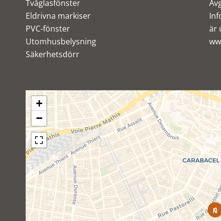
Tvåglasfönster
Avg
Eldrivna markiser
Inf
PVC-fönster
är 
Utomhusbelysning
ww
Säkerhetsdörr
+
−