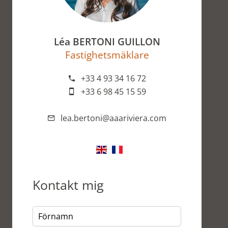
Léa BERTONI GUILLON
Fastighetsmäklare
+33 4 93 34 16 72
+33 6 98 45 15 59
lea.bertoni@aaariviera.com
Kontakt mig