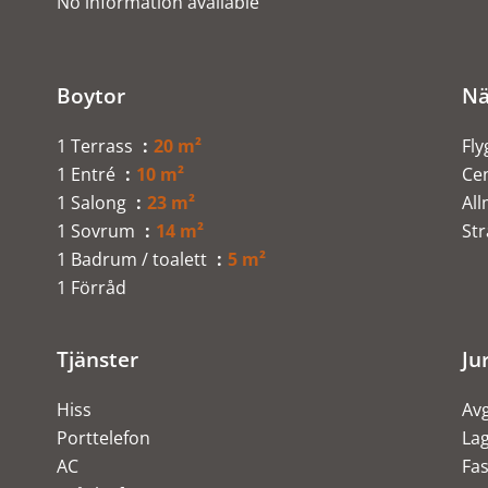
No information available
Boytor
Nä
1 Terrass
20 m²
Fly
1 Entré
10 m²
Ce
1 Salong
23 m²
Al
1 Sovrum
14 m²
St
1 Badrum / toalett
5 m²
1 Förråd
Tjänster
Ju
Hiss
Avg
Porttelefon
Lag
AC
Fas