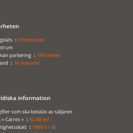
rheten
gplats
10 minuter
ntrum
lmän parkering
100 meter
rand
10 minuter
ridiska information
ifter som ska betalas av säljaren
 « Carrez »
52.88 m²
tighetsskatt
1065 € / år