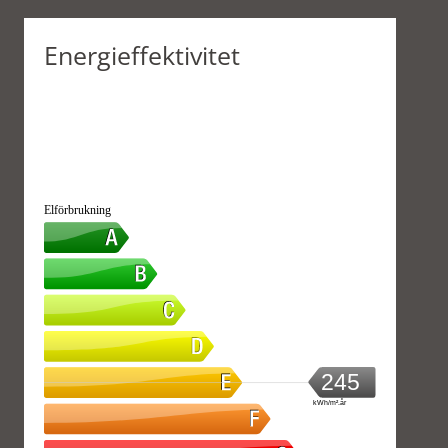
Energieffektivitet
Elförbrukning
245
kWh/m².år