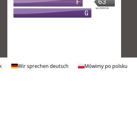
63
kg CO2/m².år
k
Wir sprechen deutsch
Mówimy po polsku