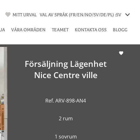
MITT URVAL
VAL AV SPRÅK (FR/EN/NO/SV/DE/PL) :
SV
LJA
VÅRA OMRÅDEN
TEAMET
KONTAKTA OSS
BLOGG
Försäljning Lägenhet
Nice Centre ville
Ref. ARV-898-AN4
2 rum
1 sovrum