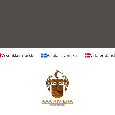
Vi snakker norsk
Vi talar svenska
Vi taler dans