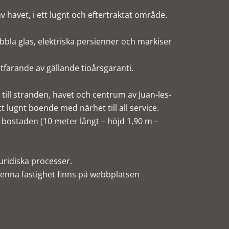
av havet, i ett lugnt och eftertraktat område.
ubbla glas, elektriska persienner och markiser
tfarande av gällande tioårsgaranti.
ill stranden, havet och centrum av Juan-les-
ett lugnt boende med närhet till all service.
r bostaden (10 meter långt – höjd 1,90 m –
uridiska processer.
enna fastighet finns på webbplatsen