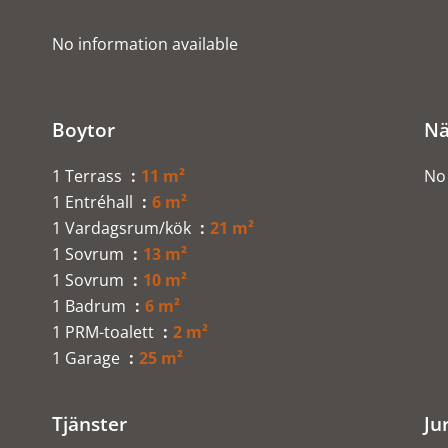
No information available
Boytor
Nä
1 Terrass
11 m²
No 
1 Entréhall
6 m²
1 Vardagsrum/kök
21 m²
1 Sovrum
13 m²
1 Sovrum
10 m²
1 Badrum
6 m²
1 PRM-toalett
2 m²
1 Garage
25 m²
Tjänster
Ju