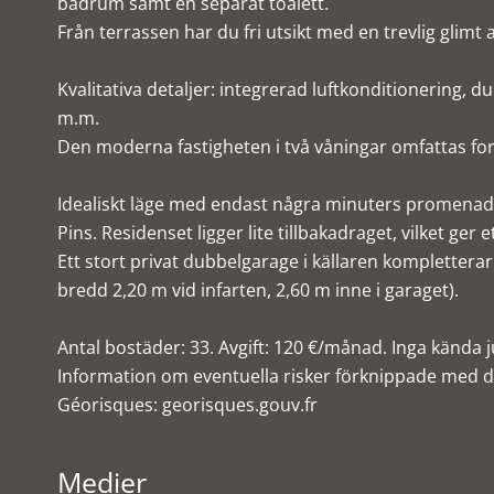
badrum samt en separat toalett.
Från terrassen har du fri utsikt med en trevlig glimt 
Kvalitativa detaljer: integrerad luftkonditionering, d
m.m.
Den moderna fastigheten i två våningar omfattas for
Idealiskt läge med endast några minuters promenad t
Pins. Residenset ligger lite tillbakadraget, vilket ger 
Ett stort privat dubbelgarage i källaren komplettera
bredd 2,20 m vid infarten, 2,60 m inne i garaget).
Antal bostäder: 33. Avgift: 120 €/månad. Inga kända j
Information om eventuella risker förknippade med d
Géorisques: georisques.gouv.fr
Medier