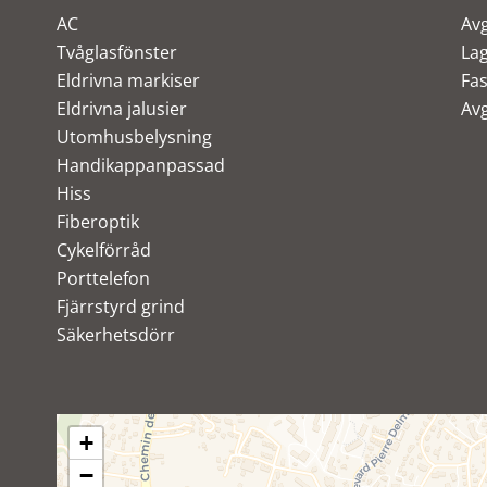
AC
Avg
Tvåglasfönster
Lag
Eldrivna markiser
Fas
Eldrivna jalusier
Avg
Utomhusbelysning
Handikappanpassad
Hiss
Fiberoptik
Cykelförråd
Porttelefon
Fjärrstyrd grind
Säkerhetsdörr
+
−