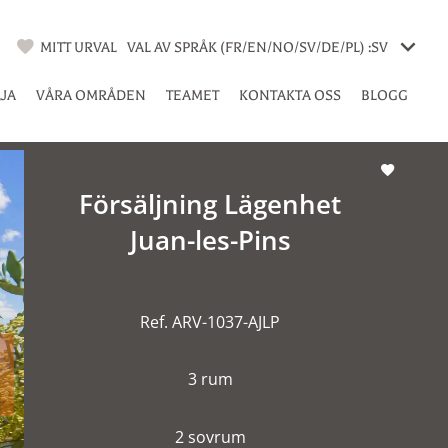
MITT URVAL
VAL AV SPRÅK (FR/EN/NO/SV/DE/PL) :
SV
LJA
VÅRA OMRÅDEN
TEAMET
KONTAKTA OSS
BLOGG
Försäljning Lägenhet
Juan-les-Pins
Ref. ARV-1037-AJLP
3 rum
2 sovrum