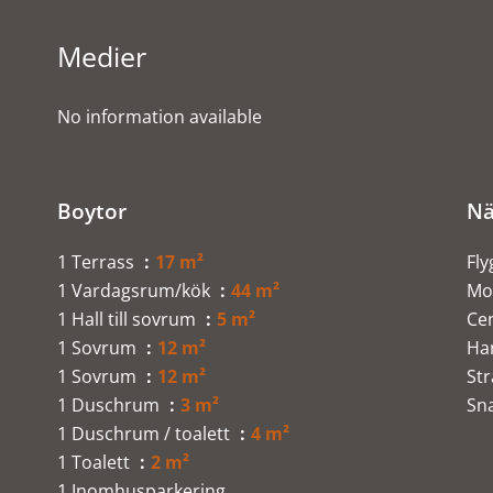
Medier
No information available
Boytor
Nä
1 Terrass
17 m²
Fly
1 Vardagsrum/kök
44 m²
Mo
1 Hall till sovrum
5 m²
Ce
1 Sovrum
12 m²
Ha
1 Sovrum
12 m²
St
1 Duschrum
3 m²
Sn
1 Duschrum / toalett
4 m²
1 Toalett
2 m²
1 Inomhusparkering