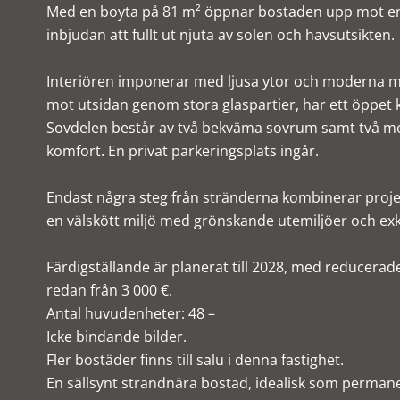
Med en boyta på 81 m² öppnar bostaden upp mot en 
inbjudan att fullt ut njuta av solen och havsutsikten.
Interiören imponerar med ljusa ytor och moderna 
mot utsidan genom stora glaspartier, har ett öppet
Sovdelen består av två bekväma sovrum samt två m
komfort. En privat parkeringsplats ingår.
Endast några steg från stränderna kombinerar projek
en välskött miljö med grönskande utemiljöer och exklu
Färdigställande är planerat till 2028, med reducerade
redan från 3 000 €.
Antal huvudenheter: 48 –
Icke bindande bilder.
Fler bostäder finns till salu i denna fastighet.
En sällsynt strandnära bostad, idealisk som permanen