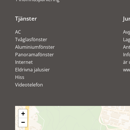
Tjänster
Ju
AC
Avg
Tvåglasfönster
Lag
Aluminiumfönster
An
Panoramafönster
Inf
Internet
är 
Eldrivna jalusier
ww
Hiss
Videotelefon
+
−