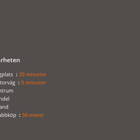
rheten
gplats
20 minuter
torväg
5 minuter
ntrum
ndel
rand
abbköp
50 meter