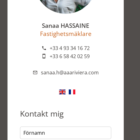
Sanaa HASSAINE
Fastighetsmäklare
+33 4 93 34 16 72
+33 6 58 42 02 59
sanaa.h@aaariviera.com
Kontakt mig