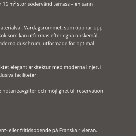
16 m² stor södervänd terrass – en sann
materialval. Vardagsrummet, som öppnar upp
 kök som kan utformas efter egna önskemål.
oderna duschrum, utformade för optimal
tet elegant arkitektur med moderna linjer, i
siva faciliteter.
 notarieavgifter och möjlighet till reservation
t- eller fritidsboende på Franska rivieran.