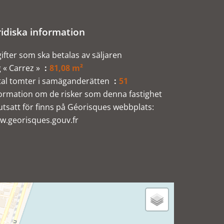
ridiska information
ifter som ska betalas av säljaren
 « Carrez »
81,08 m²
tal tomter i samäganderätten
51
ormation om de risker som denna fastighet
utsatt för finns på Géorisques webbplats:
w.georisques.gouv.fr