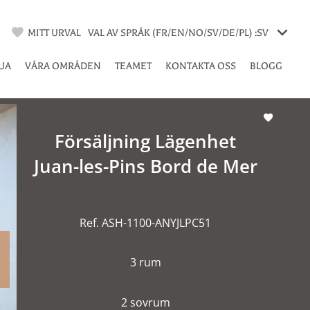
MITT URVAL
VAL AV SPRÅK (FR/EN/NO/SV/DE/PL) :
SV
LJA
VÅRA OMRÅDEN
TEAMET
KONTAKTA OSS
BLOGG
Försäljning Lägenhet
Juan-les-Pins Bord de Mer
Ref. ASH-1100-ANYJLPC51
3 rum
2 sovrum