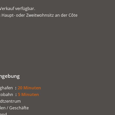
Verkauf verfügbar.
als Haupt- oder Zweitwohnsitz an der Côte
mgebung
ughafen
20 Minuten
tobahn
5 Minuten
adtzentrum
en / Geschäfte
rand