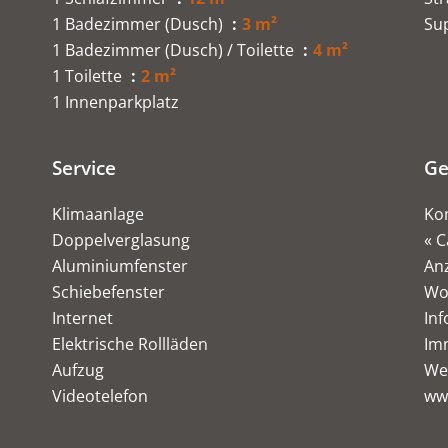
1 Badezimmer (Dusch)
3 m²
Su
1 Badezimmer (Dusch) / Toilette
4 m²
1 Toilette
2 m²
1 Innenparkplatz
Service
Ge
Klimaanlage
Ko
Doppelverglasung
« C
Aluminiumfenster
Anz
Schiebefenster
Wo
Internet
Inf
Elektrische Rollläden
Imm
Aufzug
We
Videotelefon
ww