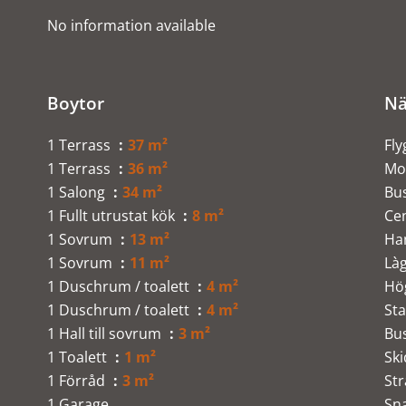
No information available
Boytor
Nä
1 Terrass
37 m²
Fly
1 Terrass
36 m²
Mo
1 Salong
34 m²
Bu
1 Fullt utrustat kök
8 m²
Ce
1 Sovrum
13 m²
Ha
1 Sovrum
11 m²
Làg
1 Duschrum / toalett
4 m²
Hö
1 Duschrum / toalett
4 m²
Sta
1 Hall till sovrum
3 m²
Bu
1 Toalett
1 m²
Sk
1 Förråd
3 m²
St
1 Garage
Sn