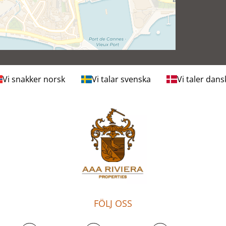
Vi snakker norsk
Vi talar svenska
Vi taler dans
FÖLJ OSS