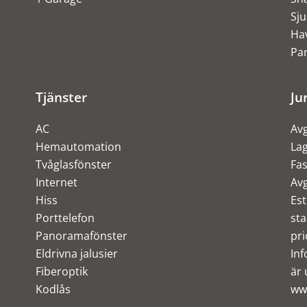
Sju
Ha
Pa
Tjänster
Ju
AC
Avg
Hemautomation
Lag
Tvåglasfönster
Fas
Internet
Avg
Hiss
Est
Porttelefon
sta
Panoramafönster
pri
Eldrivna jalusier
Inf
Fiberoptik
är 
Kodlås
ww