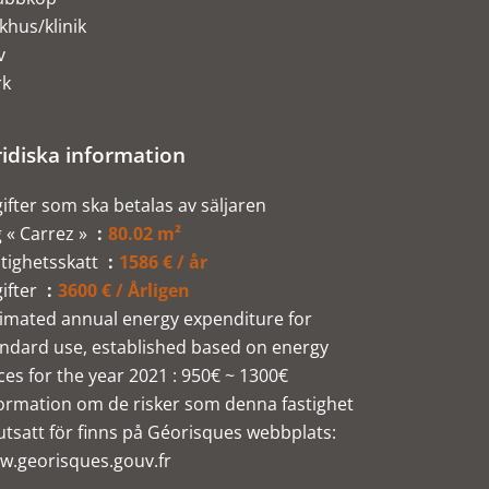
khus/klinik
v
rk
ridiska information
ifter som ska betalas av säljaren
 « Carrez »
80.02 m²
tighetsskatt
1586 € / år
ifter
3600 € / Årligen
imated annual energy expenditure for
ndard use, established based on energy
ces for the year 2021 : 950€ ~ 1300€
ormation om de risker som denna fastighet
utsatt för finns på Géorisques webbplats:
w.georisques.gouv.fr