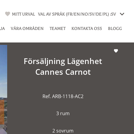
MITT URVAL
VAL AV SPRÅK (FR/EN/NO/SV/DE/PL) :
SV
LJA
VÅRA OMRÅDEN
TEAMET
KONTAKTA OSS
BLOGG
Försäljning Lägenhet
Cannes Carnot
Ref. ARB-1118-AC2
3 rum
2 sovrum