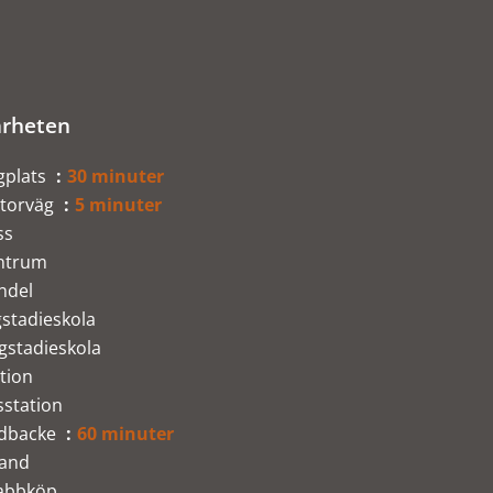
rheten
gplats
30 minuter
torväg
5 minuter
ss
ntrum
ndel
stadieskola
gstadieskola
tion
sstation
idbacke
60 minuter
rand
abbköp