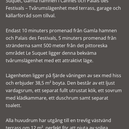
Suquet, Gamla hamnen i Cannes och Palais des
Festivals – Tvårumslägenhet med terrass, garage och
källarförråd som tillval.
Endast 10 minuters promenad från Gamla hamnen
och Palais des Festivals, 5 minuters promenad från
stränderna samt 500 meter från det pittoreska
området Le Suquet ligger denna bekväma
tvårumslägenhet med ett attraktivt läge.
Lägenheten ligger på fjärde våningen av sex med hiss
och erbjuder 38,5 m² boyta. Den består av ett ljust
vardagsrum, ett separat fullt utrustat kök, ett sovrum
med klädkammare, ett duschrum samt separat
toalett.
Alla huvudrum har utgång till en trevlig västvänd
terrass om 12 m², perfekt för att njuta av soliga