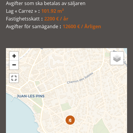
Avgifter som ska betalas av säljaren
Lag « Carrez »
101.92 m²
Fastighetsskatt
2200 € / år
Avgifter för samägande
12600 € / Årligen
+
−