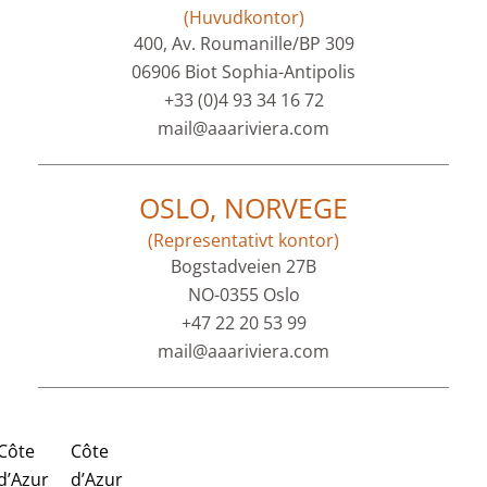
(Huvudkontor)
400, Av. Roumanille/BP 309
06906 Biot Sophia-Antipolis
+33 (0)4 93 34 16 72
mail@aaariviera.com
OSLO, NORVEGE
(Representativt kontor)
Bogstadveien 27B
NO-0355 Oslo
+47 22 20 53 99
mail@aaariviera.com
Côte
Côte
d’Azur
d’Azur