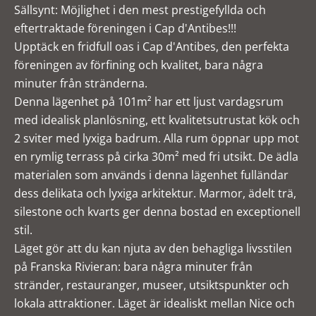
Sällsynt: Möjlighet i den mest prestigefyllda och
eftertraktade föreningen i Cap d'Antibes!!!
Upptäck en fridfull oas i Cap d'Antibes, den perfekta
föreningen av förfining och kvalitet, bara några
minuter från stränderna.
Denna lägenhet på 101m² har ett ljust vardagsrum
med idealisk planlösning, ett kvalitetsutrustat kök och
2 sviter med lyxiga badrum. Alla rum öppnar upp mot
en rymlig terrass på cirka 30m² med fri utsikt. De ädla
materialen som används i denna lägenhet fulländar
dess delikata och lyxiga arkitektur. Marmor, ädelt trä,
silestone och kvarts ger denna bostad en exceptionell
stil.
Läget gör att du kan njuta av den behagliga livsstilen
på Franska Rivieran: bara några minuter från
stränder, restauranger, museer, utsiktspunkter och
lokala attraktioner. Läget är idealiskt mellan Nice och