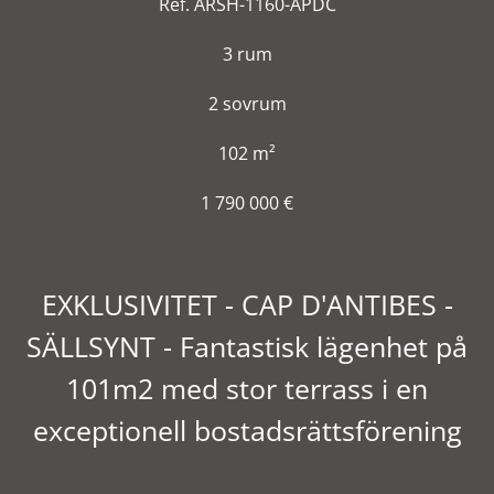
Ref. ARSH-1160-APDC
3 rum
2 sovrum
102 m²
1 790 000 €
EXKLUSIVITET - CAP D'ANTIBES -
SÄLLSYNT - Fantastisk lägenhet på
101m2 med stor terrass i en
exceptionell bostadsrättsförening