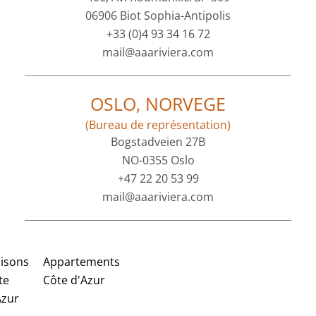
06906 Biot Sophia-Antipolis
+33 (0)4 93 34 16 72
mail@aaariviera.com
OSLO, NORVEGE
(Bureau de représentation)
Bogstadveien 27B
NO-0355 Oslo
+47 22 20 53 99
mail@aaariviera.com
isons
Appartements
te
Côte d'Azur
Azur