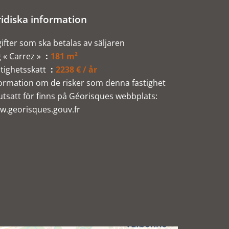
ridiska information
ifter som ska betalas av säljaren
 « Carrez »
181 m²
tighetsskatt
2238 € / år
ormation om de risker som denna fastighet
utsatt för finns på Géorisques webbplats:
w.georisques.gouv.fr