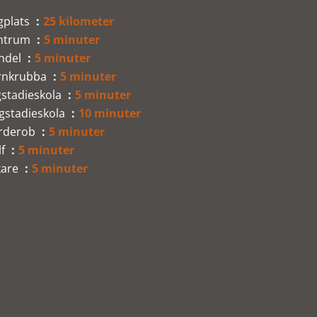
gplats
25 kilometer
ntrum
5 minuter
ndel
5 minuter
rnkrubba
5 minuter
gstadieskola
5 minuter
gstadieskola
10 minuter
rderob
5 minuter
lf
5 minuter
kare
5 minuter