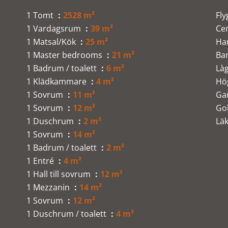
1 Tomt
2528 m²
Fly
1 Vardagsrum
39 m²
Ce
1 Matsal/Kök
25 m²
Ha
1 Master bedrooms
21 m²
Ba
1 Badrum / toalett
6 m²
Là
1 Klädkammare
4 m²
Hö
1 Sovrum
11 m²
Ga
1 Sovrum
12 m²
Go
1 Duschrum
2 m²
Lä
1 Sovrum
14 m²
1 Badrum / toalett
2 m²
1 Entré
4 m²
1 Hall till sovrum
12 m²
1 Mezzanin
14 m²
1 Sovrum
12 m²
1 Duschrum / toalett
4 m²