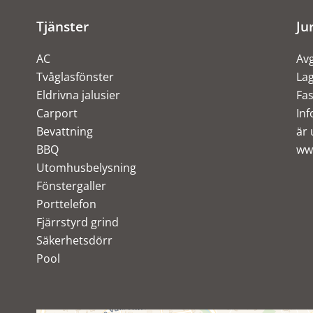
Tjänster
Ju
AC
Avg
Tvåglasfönster
Lag
Eldrivna jalusier
Fas
Carport
Inf
Bevattning
är 
BBQ
ww
Utomhusbelysning
Fönstergaller
Porttelefon
Fjärrstyrd grind
Säkerhetsdörr
Pool