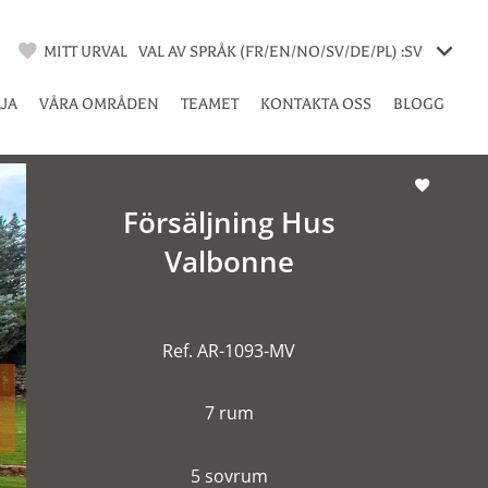
MITT URVAL
VAL AV SPRÅK (FR/EN/NO/SV/DE/PL) :
SV
LJA
VÅRA OMRÅDEN
TEAMET
KONTAKTA OSS
BLOGG
Försäljning Hus
Valbonne
Ref. AR-1093-MV
7 rum
5 sovrum