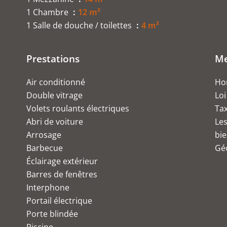
1 Chambre
12 m²
1 Salle de douche / toilettes
4 m²
Prestations
Me
Air conditionné
Hon
Double vitrage
Loi
Volets roulants électriques
Ta
Abri de voiture
Les
Arrosage
bie
Barbecue
Géo
Éclairage extérieur
Barres de fenêtres
Interphone
Portail électrique
Porte blindée