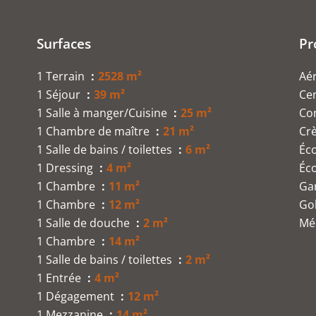
Surfaces
Pr
1 Terrain
2528 m²
Aé
1 Séjour
39 m²
Cen
1 Salle à manger/Cuisine
25 m²
Co
1 Chambre de maître
21 m²
Cr
1 Salle de bains / toilettes
6 m²
Éc
1 Dressing
4 m²
Éc
1 Chambre
11 m²
Ga
1 Chambre
12 m²
Go
1 Salle de douche
2 m²
Mé
1 Chambre
14 m²
1 Salle de bains / toilettes
2 m²
1 Entrée
4 m²
1 Dégagement
12 m²
1 Mezzanine
14 m²