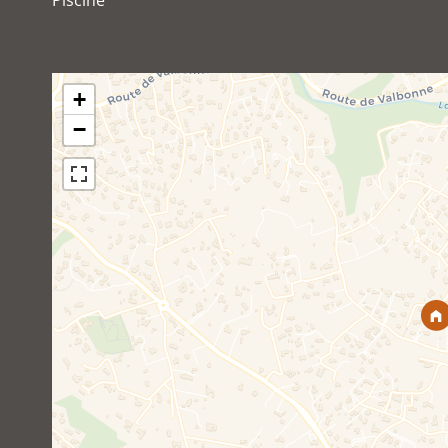
Piscine
+
−