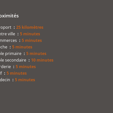
oximités
roport
25 kilomètres
tre ville
5 minutes
mmerces
5 minutes
èche
5 minutes
ole primaire
5 minutes
ole secondaire
10 minutes
rderie
5 minutes
lf
5 minutes
decin
5 minutes