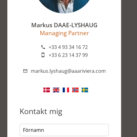
Markus DAAE-LYSHAUG
Managing Partner
+33 4 93 34 16 72
+33 6 23 14 37 99
markus.lyshaug@aaariviera.com
Kontakt mig