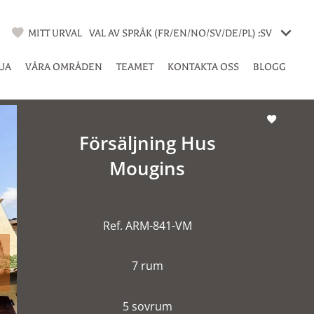
MITT URVAL
VAL AV SPRÅK (FR/EN/NO/SV/DE/PL) :
SV
LJA
VÅRA OMRÅDEN
TEAMET
KONTAKTA OSS
BLOGG
Försäljning Hus
Mougins
Ref. ARM-841-VM
7 rum
5 sovrum