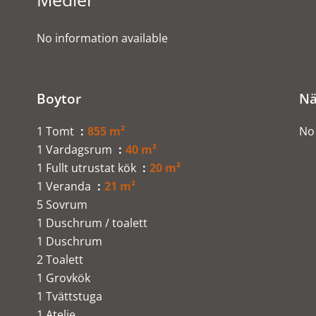
No information available
Boytor
Nä
1 Tomt
855 m²
No 
1 Vardagsrum
40 m²
1 Fullt utrustat kök
20 m²
1 Veranda
21 m²
5 Sovrum
1 Duschrum / toalett
1 Duschrum
2 Toalett
1 Grovkök
1 Tvättstuga
1 Atelje