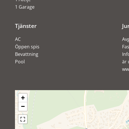
1 Garage
Tjänster
Ju
AC
Avg
Öppen spis
Fas
Bevattning
Inf
Pool
är 
ww
+
−