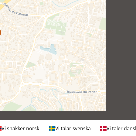
Vi snakker norsk
Vi talar svenska
Vi taler dans