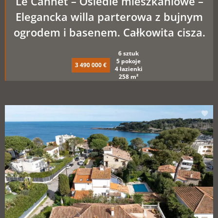
Le Cannet – Osiedle mieszkaniowe –
Elegancka willa parterowa z bujnym
ogrodem i basenem. Całkowita cisza.
6 sztuk
5 pokoje
3 490 000 €
4 łazienki
258 m²