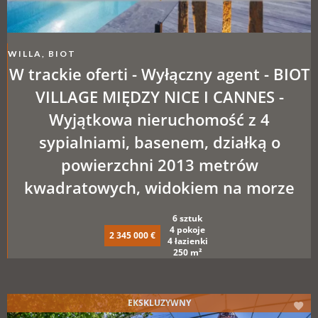
WILLA, BIOT
W trackie oferti - Wyłączny agent - BIOT
VILLAGE MIĘDZY NICE I CANNES -
Wyjątkowa nieruchomość z 4
sypialniami, basenem, działką o
powierzchni 2013 metrów
kwadratowych, widokiem na morze
6 sztuk
4 pokoje
2 345 000 €
4 łazienki
250 m²
EKSKLUZYWNY