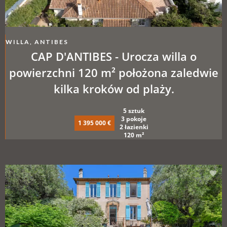
WILLA, ANTIBES
CAP D'ANTIBES - Urocza willa o
powierzchni 120 m² położona zaledwie
kilka kroków od plaży.
5 sztuk
3 pokoje
1 395 000 €
2 łazienki
120 m²