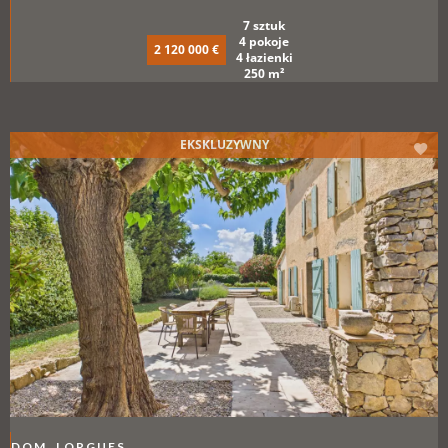
7 sztuk
4 pokoje
2 120 000 €
4 łazienki
250 m²
EKSKLUZYWNY
DOM, LORGUES