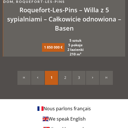
DOM, ROQUEFORT-LES-PINS
Roquefort-Les-Pins – Willa z 5
sypialniami – Całkowicie odnowiona –
Basen
5 sztuk
5 pokoje
1 850 000 €
2 łazienki
210 m²
1
2
3
Nous parlons français
We speak English