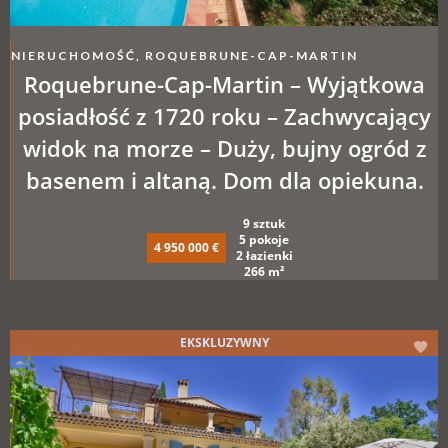
NIERUCHOMOŚĆ, ROQUEBRUNE-CAP-MARTIN
Roquebrune-Cap-Martin – Wyjątkowa
posiadłość z 1720 roku – Zachwycający
widok na morze – Duży, bujny ogród z
basenem i altaną. Dom dla opiekuna.
9 sztuk
5 pokoje
4 950 000 €
2 łazienki
266 m²
EKSKLUZYWNY