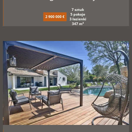
7 sztuk
5 pokoje
2 900 000 €
3 łazienki
347 m²