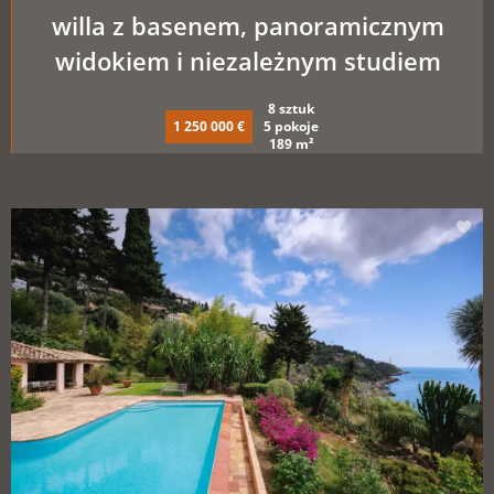
willa z basenem, panoramicznym
widokiem i niezależnym studiem
8 sztuk
1 250 000 €
5 pokoje
189 m²