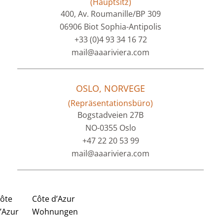
(Hauptsitz)
400, Av. Roumanille/BP 309
06906 Biot Sophia-Antipolis
+33 (0)4 93 34 16 72
mail@aaariviera.com
OSLO, NORVEGE
(Repräsentationsbüro)
Bogstadveien 27B
NO-0355 Oslo
+47 22 20 53 99
mail@aaariviera.com
ôte
Côte d’Azur
’Azur
Wohnungen