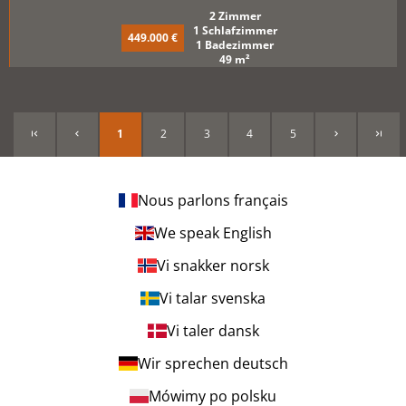
2 Zimmer
1 Schlafzimmer
449.000 €
1 Badezimmer
49 m²
1
2
3
4
5
Nous parlons français
We speak English
Vi snakker norsk
Vi talar svenska
Vi taler dansk
Wir sprechen deutsch
Mówimy po polsku