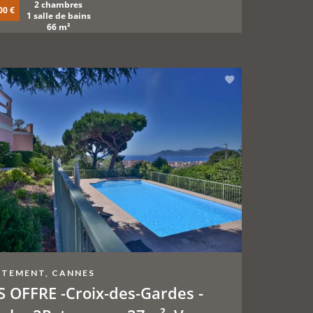
2 chambres
00 €
1 salle de bains
66 m²
TEMENT, CANNES
 OFFRE -Croix-des-Gardes -