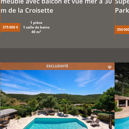
meublé avec balcon et vue mer à 30
Supe
m de la Croisette
Park
1 pièce
375 000 €
1 salle de bains
350 000
40 m²
EXCLUSIVITÉ