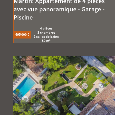
Martin: Appartement de 4 pièces
avec vue panoramique - Garage -
Piscine
4 pièces
3 chambres
695 000 €
2 salles de bains
80 m²