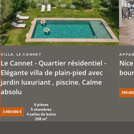
VILLA, LE CANNET
APPAR
Le Cannet - Quartier résidentiel -
Nice
Elégante villa de plain-pied avec
bour
jardin luxuriant , piscine. Calme
absolu
399 000
6 pièces
5 chambres
3 490 000 €
4 salles de bains
258 m²