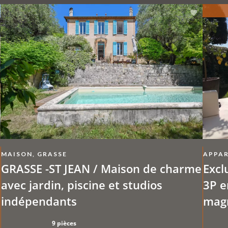
MAISON, GRASSE
APPAR
GRASSE -ST JEAN / Maison de charme
Excl
avec jardin, piscine et studios
3P e
indépendants
magn
9 pièces