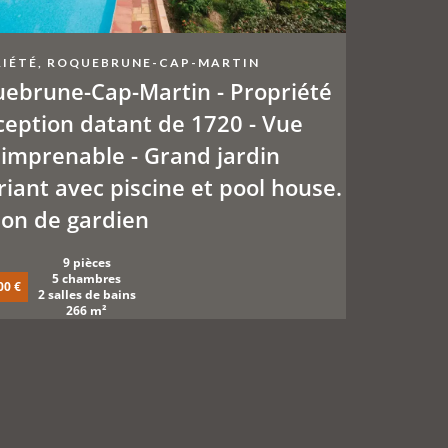
IÉTÉ, ROQUEBRUNE-CAP-MARTIN
ebrune-Cap-Martin - Propriété
ception datant de 1720 - Vue
imprenable - Grand jardin
riant avec piscine et pool house.
on de gardien
9 pièces
5 chambres
00 €
2 salles de bains
266 m²