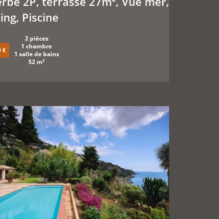
rbe 2P, terrasse 27m², Vue mer,
ing, Piscine
2 pièces
1 chambre
 €
1 salle de bains
52 m²