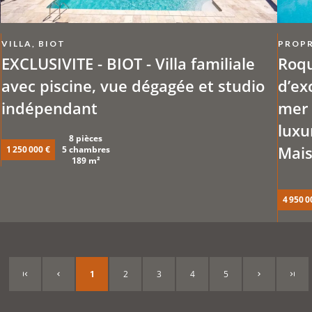
VILLA, BIOT
PROPR
EXCLUSIVITE - BIOT - Villa familiale
Roqu
avec piscine, vue dégagée et studio
d’ex
indépendant
mer 
luxu
8 pièces
Mais
1 250 000 €
5 chambres
189 m²
4 950 0
1
2
3
4
5