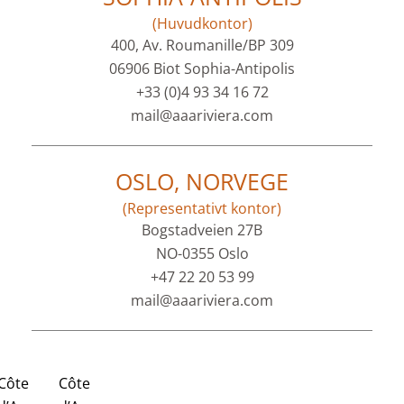
(Huvudkontor)
400, Av. Roumanille/BP 309
06906 Biot Sophia-Antipolis
+33 (0)4 93 34 16 72
mail@aaariviera.com
OSLO, NORVEGE
(Representativt kontor)
Bogstadveien 27B
NO-0355 Oslo
+47 22 20 53 99
mail@aaariviera.com
Côte
Côte