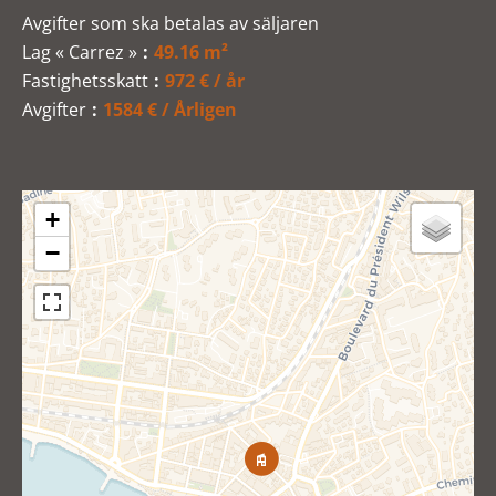
Avgifter som ska betalas av säljaren
Lag « Carrez »
49.16 m²
Fastighetsskatt
972 € / år
Avgifter
1584 € / Årligen
+
−