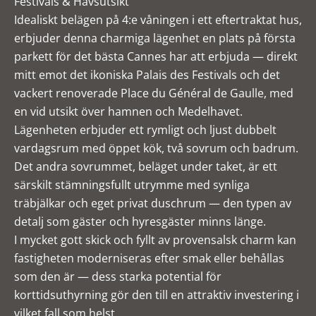
Festivals & Havsutsikt
Idealiskt belägen på 4:e våningen i ett eftertraktat hus,
erbjuder denna charmiga lägenhet en plats på första
parkett för det bästa Cannes har att erbjuda — direkt
mitt emot det ikoniska Palais des Festivals och det
vackert renoverade Place du Général de Gaulle, med
en vid utsikt över hamnen och Medelhavet.
Lägenheten erbjuder ett rymligt och ljust dubbelt
vardagsrum med öppet kök, två sovrum och badrum.
Det andra sovrummet, beläget under taket, är ett
särskilt stämningsfullt utrymme med synliga
träbjälkar och eget privat duschrum — den typen av
detalj som gäster och hyresgäster minns länge.
I mycket gott skick och fyllt av provensalsk charm kan
fastigheten moderniseras efter smak eller behållas
som den är — dess starka potential för
korttidsuthyrning gör den till en attraktiv investering i
vilket fall som helst.