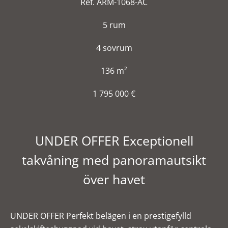
Ref. ARM-1068-AC
5 rum
4 sovrum
136 m²
1 795 000 €
UNDER OFFER Exceptionell
takvåning med panoramautsikt
över havet
UNDER OFFER Perfekt belägen i en prestigefylld