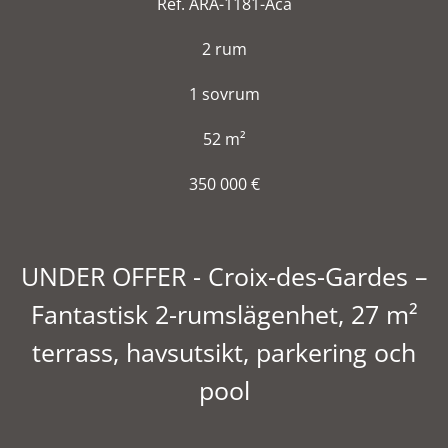
Ref. ARA-1181-Aca
2 rum
1 sovrum
52 m²
350 000 €
UNDER OFFER - Croix-des-Gardes –
Fantastisk 2-rumslägenhet, 27 m²
terrass, havsutsikt, parkering och
pool