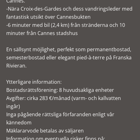
Cannes.
-Nära Croix-des-Gardes och dess vandringsleder med
fantastisk utsikt över Cannesbukten
-6 minuter med bil (2,4 km) från stränderna och 10
minuter från Cannes stadshus
En sällsynt möjlighet, perfekt som permanentbostad,
semesterbostad eller elegant pied-à-terre på Franska
Rivieran.
Ytterligare information:
Bostadsrättsförening: 8 huvudsakliga enheter
Avgifter: cirka 283 €/månad (varm- och kallvatten
ingår)
Inga pågående rättsliga förfaranden enligt vår
kännedom
Mäklararvode betalas av säljaren
Information om eventuella risker finns på: