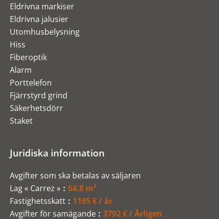
Eldrivna markiser
Eldrivna jalusier
Utomhusbelysning
Hiss
Fiberoptik
Alarm
Porttelefon
Fjärrstyrd grind
Säkerhetsdörr
Staket
Juridiska information
Avgifter som ska betalas av säljaren
Lag « Carrez »
64.8 m²
Fastighetsskatt
1195 € / år
Avgifter för samägande
3792 € / Årligen