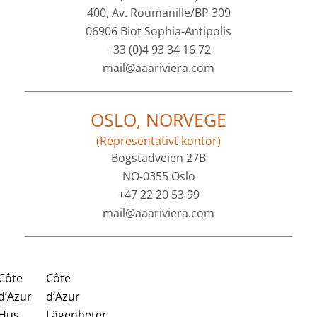
400, Av. Roumanille/BP 309
06906 Biot Sophia-Antipolis
+33 (0)4 93 34 16 72
mail@aaariviera.com
OSLO, NORVEGE
(Representativt kontor)
Bogstadveien 27B
NO-0355 Oslo
+47 22 20 53 99
mail@aaariviera.com
Côte
Côte
d’Azur
d’Azur
Hus
Lägenheter