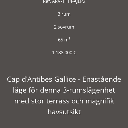
Ref. ARV-1114-AJLP2
3 rum
2 sovrum
65 m²
1 188 000 €
Cap d'Antibes Gallice - Enastående
läge för denna 3-rumslägenhet
med stor terrass och magnifik
havsutsikt