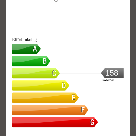
Elförbrukning
158
kWh/m².år