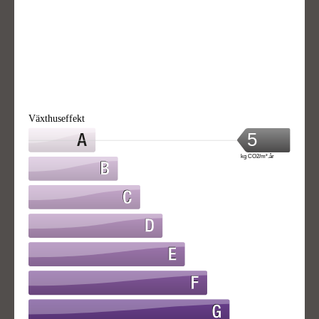
Växthuseffekt
5
kg CO2/m².år