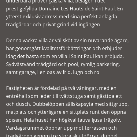
underbara provençalska villa, belägen i det
prestigefyllda Domaine Les Hauts de Saint Paul. En
ytterst exklusiv adress med sina perfekt anlagda
trädgårdar och privat grind vid ingången.
Denna vackra villa är väl sköt av sin nuvarande ägare,
har genomgått kvalitetsförbättringar och erbjuder
idag det bästa som en villa i Saint Paul kan erbjuda.
Sydvästvänd trädgård och pool, rymlig parkering,
samt garage, i en oas av frid, lugn och ro.
Fastigheten är fördelad på två våningar, med en
entréhall som leder till tvättstuga samt gästtoalett
och dusch. Dubbelöppen sällskapsyta med sittgrupp,
matplats och ytterligare en sittplats runt den öppna
spisen. Hela huset har högkvalitativa ljusa trägolv.
Vardagsrummet öppnar upp mot terrassen och
trädgården genom tre stora skjutdörrar, dubbel