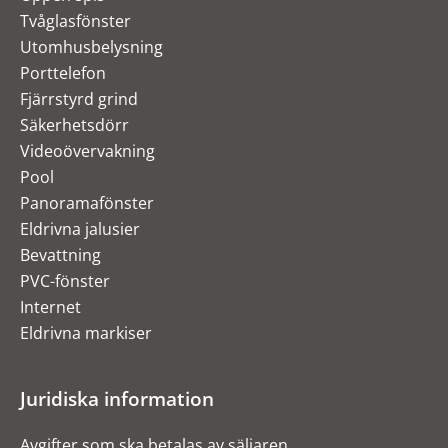
Tvåglasfönster
Utomhusbelysning
Porttelefon
Fjärrstyrd grind
Säkerhetsdörr
Videoövervakning
Pool
Panoramafönster
Eldrivna jalusier
Bevattning
PVC-fönster
Internet
Eldrivna markiser
Juridiska information
Avgifter som ska betalas av säljaren