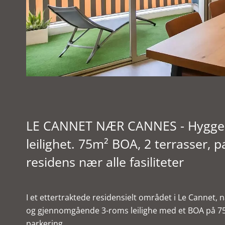
LE CANNET NÆR CANNES - Hyggelig
leilighet. 75m² BOA, 2 terrasser, p
residens nær alle fasiliteter
I et ettertraktede residensielt området i Le Cannet,
og gjennomgående 3-roms leilighe med et BOA på 75
parkering.