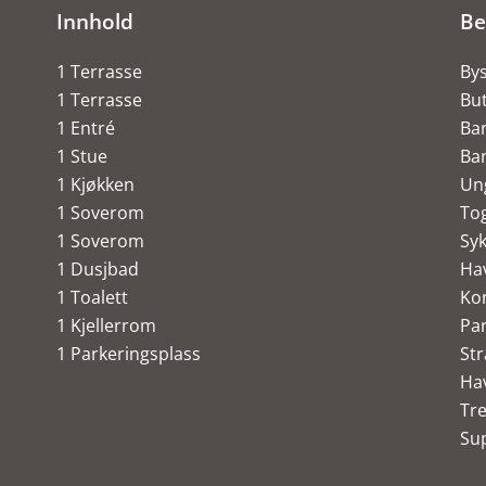
Innhold
Be
1 Terrasse
By
1 Terrasse
But
1 Entré
Ba
1 Stue
Ba
1 Kjøkken
Un
1 Soverom
To
1 Soverom
Syk
1 Dusjbad
Ha
1 Toalett
Ko
1 Kjellerrom
Pa
1 Parkeringsplass
St
Ha
Tr
Su