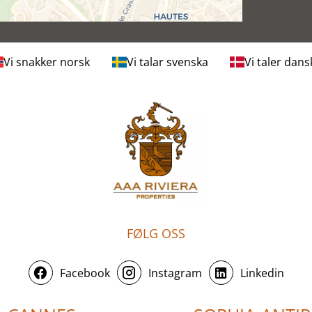
Vi snakker norsk
Vi talar svenska
Vi taler dans
FØLG OSS
Facebook
Instagram
Linkedin