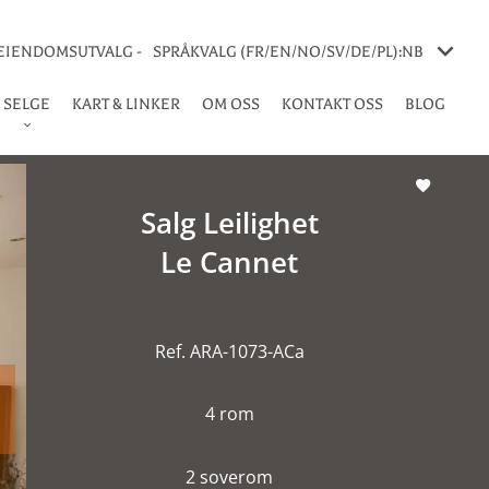
 EIENDOMSUTVALG -
SPRÅKVALG (FR/EN/NO/SV/DE/PL):
NB
SELGE
KART & LINKER
OM OSS
KONTAKT OSS
BLOG
Salg Leilighet
Le Cannet
Ref. ARA-1073-ACa
4 rom
2 soverom