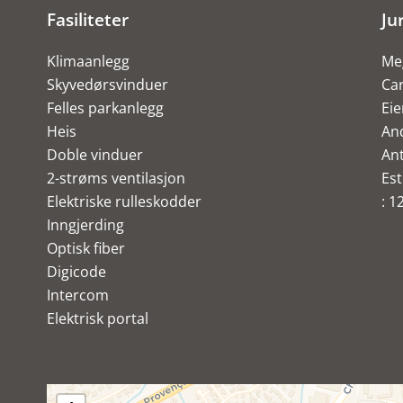
Fasiliteter
Ju
Klimaanlegg
Meg
Skyvedørsvinduer
Ca
Felles parkanlegg
Ei
Heis
An
Doble vinduer
Ant
2-strøms ventilasjon
Est
Elektriske rulleskodder
: 1
Inngjerding
Optisk fiber
Digicode
Intercom
Elektrisk portal