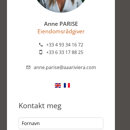
Anne PARISE
Eiendomsrådgiver
+33 4 93 34 16 72
+33 6 33 17 88 25
anne.parise@aaariviera.com
Kontakt meg