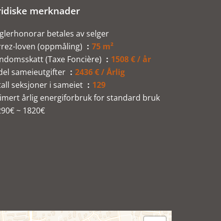
ridiske merknader
lerhonorar betales av selger
rrez-loven (oppmåling)
75 m²
endomsskatt (Taxe Foncière)
1508 € / år
del sameieutgifter
2436 € / Årlig
all seksjoner i sameiet
129
imert årlig energiforbruk for standard bruk
290€ ~ 1820€