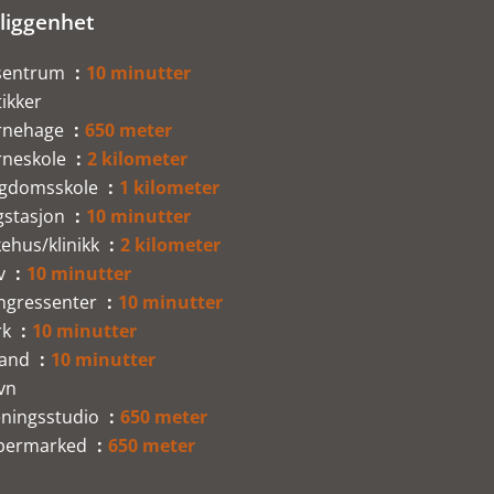
liggenhet
sentrum
10 minutter
ikker
rnehage
650 meter
rneskole
2 kilometer
gdomsskole
1 kilometer
gstasjon
10 minutter
ehus/klinikk
2 kilometer
v
10 minutter
ngressenter
10 minutter
rk
10 minutter
rand
10 minutter
vn
eningsstudio
650 meter
permarked
650 meter