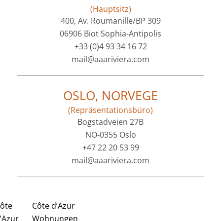
(Hauptsitz)
400, Av. Roumanille/BP 309
06906 Biot Sophia-Antipolis
+33 (0)4 93 34 16 72
mail@aaariviera.com
OSLO, NORVEGE
(Repräsentationsbüro)
Bogstadveien 27B
NO-0355 Oslo
+47 22 20 53 99
mail@aaariviera.com
ôte
Côte d’Azur
’Azur
Wohnungen