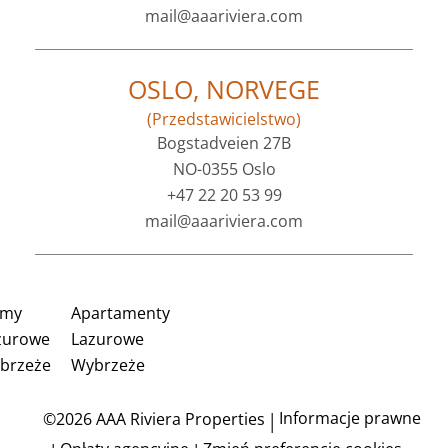
mail@aaariviera.com
OSLO, NORVEGE
(Przedstawicielstwo)
Bogstadveien 27B
NO-0355 Oslo
+47 22 20 53 99
mail@aaariviera.com
my
Apartamenty
zurowe
Lazurowe
brzeże
Wybrzeże
Informacje prawne
©2026 AAA Riviera Properties