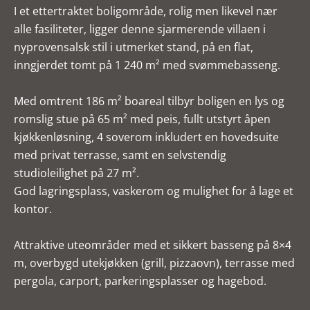
I et ettertraktet boligområde, rolig men likevel nær
alle fasiliteter, ligger denne sjarmerende villaen i
nyprovensalsk stil i utmerket stand, på en flat,
inngjerdet tomt på 1 240 m² med svømmebasseng.
Med omtrent 186 m² boareal tilbyr boligen en lys og
romslig stue på 65 m² med peis, fullt utstyrt åpen
kjøkkenløsning, 4 soverom inkludert en hovedsuite
med privat terrasse, samt en selvstendig
studioleilighet på 27 m².
God lagringsplass, vaskerom og mulighet for å lage et
kontor.
Attraktive uteområder med et sikkert basseng på 8×4
m, overbygd utekjøkken (grill, pizzaovn), terrasse med
pergola, carport, parkeringsplasser og hagebod.