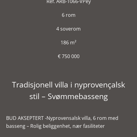
Ref. ARB-1066-VPey
6 rom
4 soverom
186 m²
€ 750 000
Tradisjonell villa i nyprovençalsk
stil – Svømmebasseng
BUD AKSEPTERT -Nyprovensalsk villa, 6 rom med
basseng – Rolig beliggenhet, nær fasiliteter