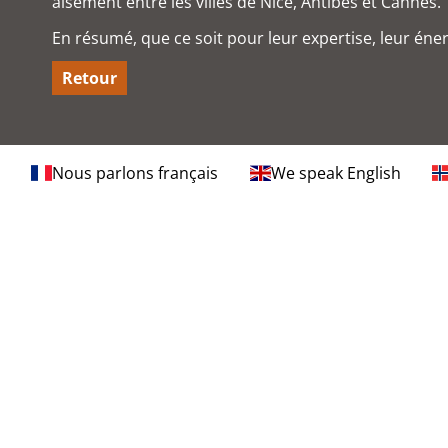
aisément entre les villes de Nice, Antibes et Cannes.
En résumé, que ce soit pour leur expertise, leur én
Retour
Nous parlons français
We speak English