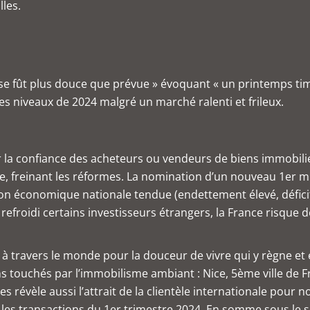
lles.
rise fût plus douce que prévue » évoquant « un printemps ti
les niveaux de 2024 malgré un marché ralenti et frileux.
sur la confiance des acheteurs ou vendeurs de biens immobilie
re, freinant les réformes. La nomination d’un nouveau 1er mi
ation économique nationale tendue (endettement élevé, défici
efroidi certains investisseurs étrangers, la France risque de v
à travers le monde pour la douceur de vivre qui y règne et el
touchés par l’immobilisme ambiant : Nice, 5ème ville de F
es révèle aussi l’attrait de la clientèle internationale pour 
les transactions du 1er trimestre 2024. En somme sous le sol