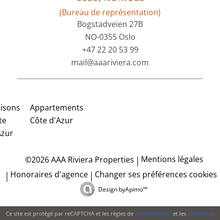
(Bureau de représentation)
Bogstadveien 27B
NO-0355 Oslo
+47 22 20 53 99
mail@aaariviera.com
isons
Appartements
te
Côte d'Azur
Azur
Mentions légales
©2026 AAA Riviera Properties
Honoraires d'agence
Changer ses préférences cookies
Design by
Apimo™
Ce site est protégé par reCAPTCHA et les règles de
confidentialité
et les
conditions