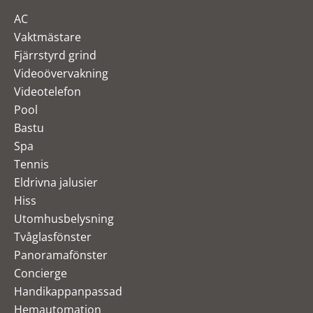
AC
Vaktmästare
Fjärrstyrd grind
Videoövervakning
Videotelefon
Pool
Bastu
Spa
Tennis
Eldrivna jalusier
Hiss
Utomhusbelysning
Tvåglasfönster
Panoramafönster
Concierge
Handikappanpassad
Hemautomation