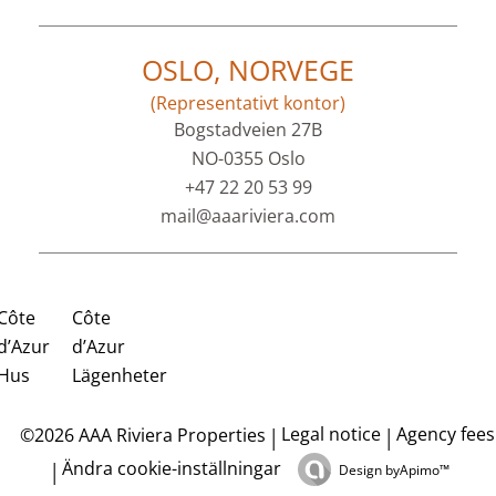
OSLO, NORVEGE
(Representativt kontor)
Bogstadveien 27B
NO-0355 Oslo
+47 22 20 53 99
mail@aaariviera.com
Côte
Côte
d’Azur
d’Azur
Hus
Lägenheter
Legal notice
Agency fees
©2026 AAA Riviera Properties
Ändra cookie-inställningar
Design by
Apimo™