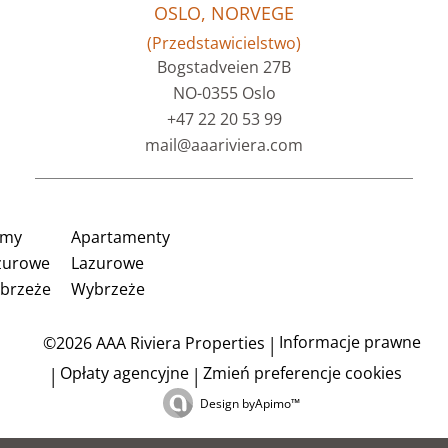
OSLO, NORVEGE
(Przedstawicielstwo)
Bogstadveien 27B
NO-0355 Oslo
+47 22 20 53 99
mail@aaariviera.com
my
Apartamenty
zurowe
Lazurowe
brzeże
Wybrzeże
Informacje prawne
©2026 AAA Riviera Properties
Opłaty agencyjne
Zmień preferencje cookies
Design by
Apimo™